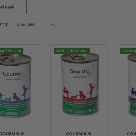
wi Peak
ring:
og få 6% rabat
Køb 6+ og få 6% rabat
Køb 6+ o
GOURMIX M.
GOURMIX M.
GOU