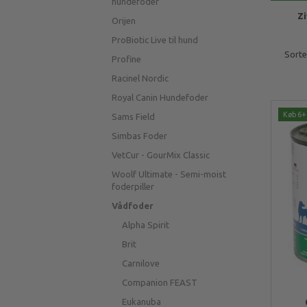
hundefoder
Zi
Orijen
ProBiotic Live til hund
Sorte
Profine
Racinel Nordic
Royal Canin Hundefoder
Køb 6+ 
Sams Field
Simbas Foder
VetCur - GourMix Classic
Woolf Ultimate - Semi-moist
foderpiller
Vådfoder
Alpha Spirit
Brit
Carnilove
Companion FEAST
Eukanuba