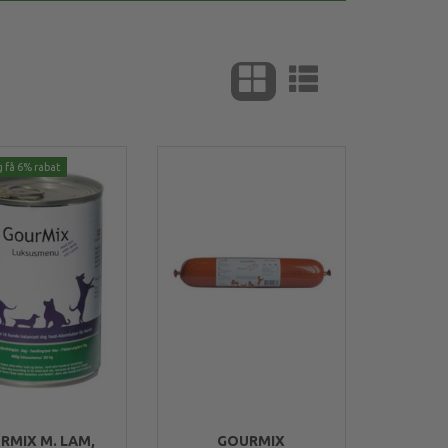
g få 6% rabat
RMIX M. LAM,
GOURMIX