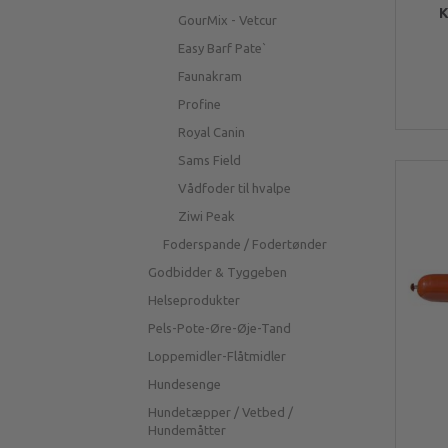
K
GourMix - Vetcur
Easy Barf Pate`
Faunakram
Profine
Royal Canin
Sams Field
Vådfoder til hvalpe
Ziwi Peak
Foderspande / Fodertønder
Godbidder & Tyggeben
Helseprodukter
Pels-Pote-Øre-Øje-Tand
Loppemidler-Flåtmidler
Hundesenge
Hundetæpper / Vetbed /
Hundemåtter