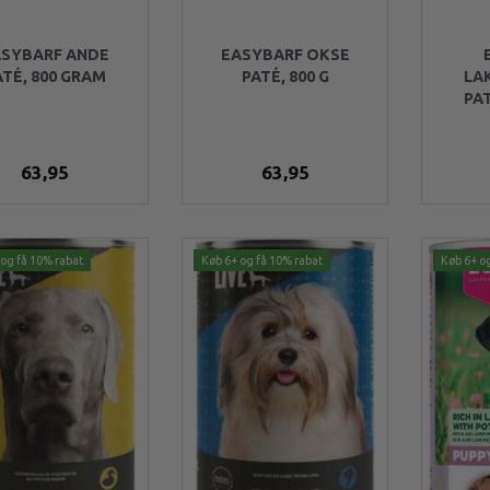
ASYBARF ANDE
EASYBARF OKSE
ATÉ, 800 GRAM
PATÉ, 800 G
LA
PAT
63,95
63,95
og få 10% rabat
Køb 6+ og få 10% rabat
Køb 6+ o