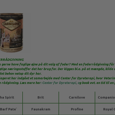
RRÅDGIVNING
u gerne have faglige øjne på dit valg af foder? Med en foderrådgivning får du
gtige næringsstoffer det har brug for. Der kigges bl.a. på at mængde, kilde 
et behov netop dit dyr har.
ageret har indgået et samarbejde med Center for Dyreterapi, hvor Veteri
 rådgivning. Læs mere her
:
Center for Dyreterapi
, o
g book evt. en tid til e
ha Spirit
Brit
Carnilove
Companio
 Barf Pate`
Faunakram
Profine
Royal 