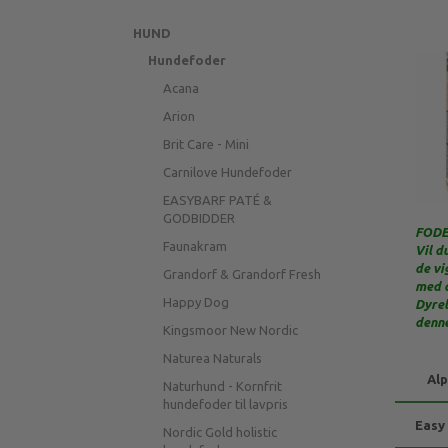
HUND
Hundefoder
Acana
Arion
Brit Care - Mini
Carnilove Hundefoder
EASYBARF PATÉ &
GODBIDDER
FODE
Faunakram
Vil d
de vi
Grandorf & Grandorf Fresh
med d
Happy Dog
Dyrel
denne
Kingsmoor New Nordic
Naturea Naturals
Alp
Naturhund - Kornfrit
hundefoder til lavpris
Easy
Nordic Gold holistic