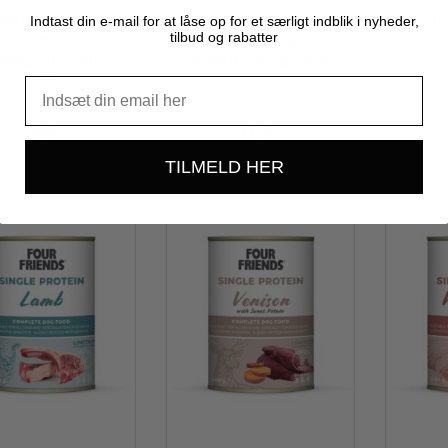
Indtast din e-mail for at låse op for et særligt indblik i nyheder,
PANION+ FEAST
COMPANION+ FEAST
FOUR
tilbud og rabatter
DERPØLSE TIL
FODERPØLSE TIL
SING
NDE, VILDSVIN
HUNDE, OKSE 350 G
350 G
36,00
36,00
TILMELD HER