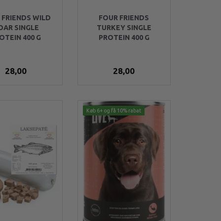
ANDE PATÉ,
EASYBARF
GOURMIX M.
GRAM
LAKSE/KYLLING PATÉ,
400
 FRIENDS WILD
FOUR FRIENDS
800 GRAM
OAR SINGLE
TURKEY SINGLE
OTEIN 400 G
PROTEIN 400 G
,95
63,95
29,
28,00
28,00
Køb 6+ og få 10% rabat