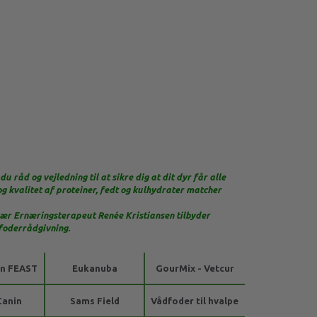
 råd og vejledning til at sikre dig at dit dyr får alle
og kvalitet af proteiner, fedt og kulhydrater matcher
nær Ernæringsterapeut Renée Kristiansen tilbyder
n foderrådgivning.
n FEAST
Eukanuba
GourMix - Vetcur
Canin
Sams Field
Vådfoder til hvalpe