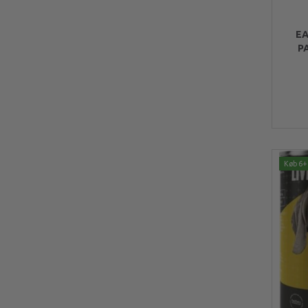
E
P
Køb 6+ 