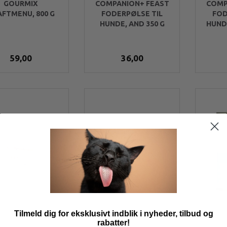
GOURMIX
COMPANION+ FEAST
COMP
FTMENU, 800 G
FODERPØLSE TIL
FOD
HUNDE, AND 350 G
HUNDE
59,00
36,00
Tilmeld dig for eksklusivt indblik i nyheder, tilbud og
rabatter!