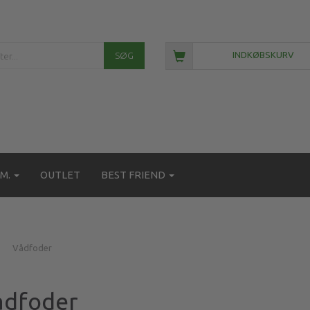
SØG
INDKØBSKURV
M.
OUTLET
BEST FRIEND
Vådfoder
ådfoder