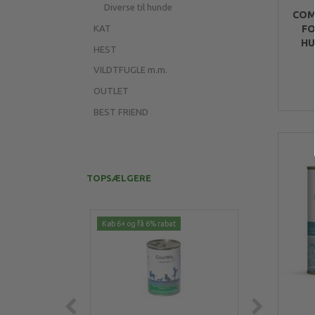
Diverse til hunde
COM
KAT
FO
HU
HEST
VILDTFUGLE m.m.
OUTLET
BEST FRIEND
TOPSÆLGERE
Køb 6+ og få 6% rabat