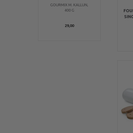
GOURMIX M. KALLUN,
EASYBARF 
400 G
800
FOU
SIN
29,00
6