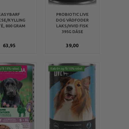
EASYBARF
PROBIOTIC LIVE
KSE/KYLLING
DOG VÅDFODER
É, 800 GRAM
LAKS/HVID FISK
395G DÅSE
63,95
39,00
g få 14% rabat
Køb 6+ og få 10% rabat