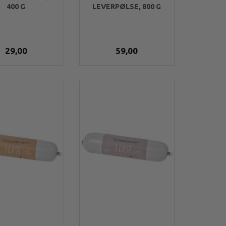
400 G
LEVERPØLSE, 800 G
29,00
59,00