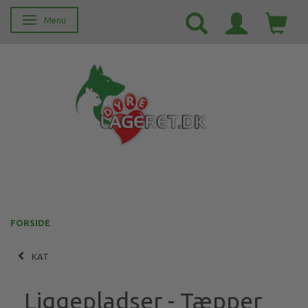
Menu
Skifte navigation
FORSIDE
KAT
Liggepladser - Tæpper