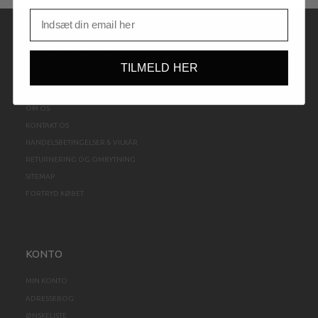
INFORMATIONER
TILMELD HER
FORTROLIGHED
FRAGT OG LEVERING
OM OS
KONTAKT OS
HANDELSBETINGELSER & VILKÅR
RETURNERING OG OMBYTNING
SITEMAP
FORTRYD KØBET
KONTO
MIN KONTO
ADRESSEBOG
ØNSKELISTE