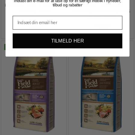
Indtast din e-mail for at låse op for et særligt indblik i nyheder,
MEDIUM - BEEF & VEAL, NO
MEDIUM - CHICKEN &
tilbud og rabatter
GLUTEN, 13 KG
POTATO, LOW GRAIN, 13 KG
+ 2 KG EKSTRA
499,00
449,00
TILMELD HER
Køb 2+ og få 8% rabat
Køb 2+ og få 8% rabat