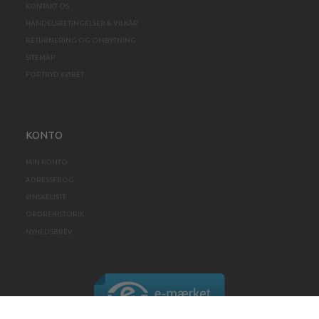
KONTAKT OS
HANDELSBETINGELSER & VILKÅR
RETURNERING OG OMBYTNING
SITEMAP
FORTRYD KØBET
KONTO
MIN KONTO
ADRESSEBOG
ØNSKELISTE
ORDREHISTORIK
NYHEDSBREV