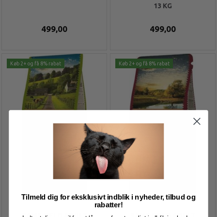
13 KG
499,00
499,00
Køb 2+ og få 8% rabat
Køb 2+ og få 8% rabat
Tilmeld dig for eksklusivt indblik i nyheder, tilbud og
rabatter!
SAMS FIELD ADULT
SAMS FIELD ADULT