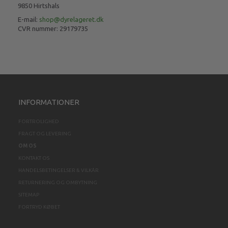
9850 Hirtshals
E-mail:
shop@dyrelageret.dk
CVR nummer: 29179735
INFORMATIONER
FORTROLIGHED
FRAGT OG LEVERING
OM OS
KONTAKT OS
HANDELSBETINGELSER & VILKÅR
RETURNERING OG OMBYTNING
SITEMAP
FORTRYD KØBET