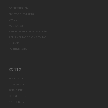
FORTROLIGHED
FRAGT OG LEVERING
OM OS
KONTAKT OS
HANDELSBETINGELSER & VILKÅR
RETURNERING OG OMBYTNING
SITEMAP
FORTRYD KØBET
KONTO
MIN KONTO
ADRESSEBOG
ØNSKELISTE
ORDREHISTORIK
NYHEDSBREV