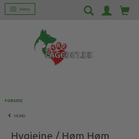
Menu
Skifte navigation
FORSIDE
HUND
Hygiejne / Høm Høm