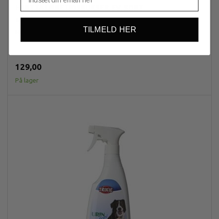
HURTTA LØBETIDSBUKSER, FV. SORT
Model/varenr.:
h931302x
TILMELD HER
Hurtta løbetidsbukser, fv. sort
129,00
På lager