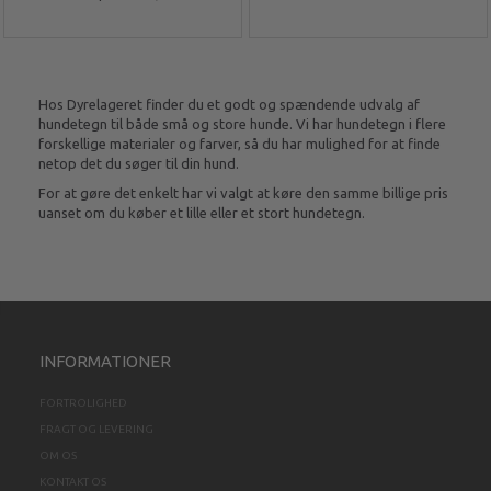
Hos Dyrelageret finder du et godt og spændende udvalg af
hundetegn til både små og store hunde. Vi har hundetegn i flere
forskellige materialer og farver, så du har mulighed for at finde
netop det du søger til din hund.
For at gøre det enkelt har vi valgt at køre den samme billige pris
uanset om du køber et lille eller et stort hundetegn.
INFORMATIONER
FORTROLIGHED
FRAGT OG LEVERING
OM OS
KONTAKT OS