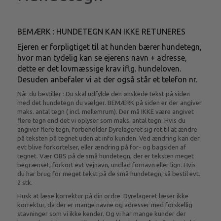
BEMÆRK : HUNDETEGN KAN IKKE RETUNERES
Ejeren er forpligtiget til at hunden bærer hundetegn,
hvor man tydelig kan se ejerens navn + adresse,
dette er det lovmæssige krav iflg. hundeloven.
Desuden anbefaler vi at der også står et telefon nr.
Når du bestiller : Du skal udfylde den ønskede tekst på siden
med det hundetegn du vælger. BEMÆRK på siden er der angiver
maks. antal tegn ( incl. mellemrum). Der må IKKE være angivet
flere tegn end det vi oplyser som maks. antal tegn. Hvis du
angiver flere tegn, forbeholder Dyrelageret sig ret til at ændre
på teksten på tegnet uden at info kunden. Ved ændring kan der
evt blive forkortelser, eller ændring på for- og bagsiden af
tegnet. Vær OBS på de små hundetegn, der er teksten meget
begrænset, forkort evt vejnavn, undlad fornavn eller lign. Hvis
du har brug for meget tekst på de små hundetegn, så bestil evt.
2 stk.
Husk at læse korrektur på din ordre. Dyrelageret læser ikke
korrektur, da der er mange navne og adresser med forskellig
stavninger som vi ikke kender. Og vi har mange kunder der