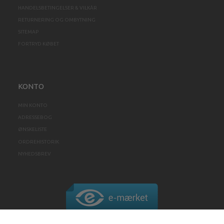
HANDELSBETINGELSER & VILKÅR
RETURNERING OG OMBYTNING
SITEMAP
FORTRYD KØBET
KONTO
MIN KONTO
ADRESSEBOG
ØNSKELISTE
ORDREHISTORIK
NYHEDSBREV