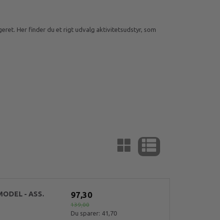
eret. Her finder du et rigt udvalg aktivitetsudstyr, som
ODEL - ASS.
97,30
139,00
Du sparer:
41,70