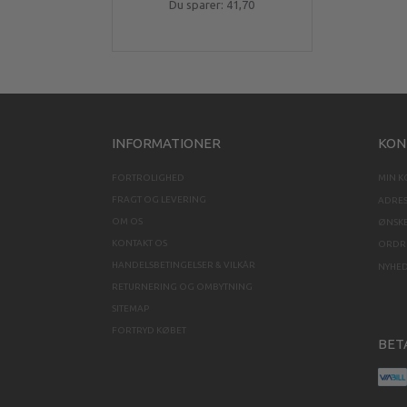
Du sparer:
41,70
INFORMATIONER
KON
FORTROLIGHED
MIN 
FRAGT OG LEVERING
ADRE
OM OS
ØNSKE
KONTAKT OS
ORDRE
HANDELSBETINGELSER & VILKÅR
NYHE
RETURNERING OG OMBYTNING
SITEMAP
FORTRYD KØBET
BET