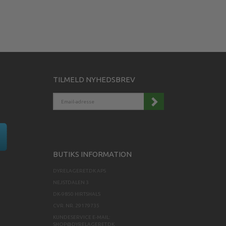
TILMELD NYHEDSBREV
EMAIL-
ADRESSE
BUTIKS INFORMATION
DYRELAGERET.DK APS
NEJSTDALEN 3
DK-9850 HIRTSHALS
CVR. NR. 29179735
KUNDESERVICE E-MAIL:
SHOP@DYRELAGERET.DK