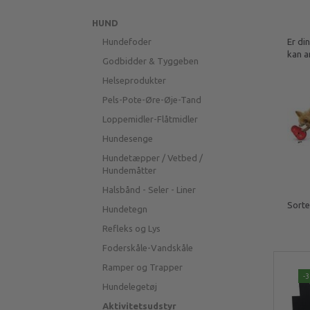
HUND
Er di
Hundefoder
kan a
Godbidder & Tyggeben
Helseprodukter
Pels-Pote-Øre-Øje-Tand
Loppemidler-Flåtmidler
Hundesenge
Hundetæpper / Vetbed /
Hundemåtter
Halsbånd - Seler - Liner
Sorte
Hundetegn
Refleks og Lys
Foderskåle-Vandskåle
Ramper og Trapper
-
Hundelegetøj
Aktivitetsudstyr