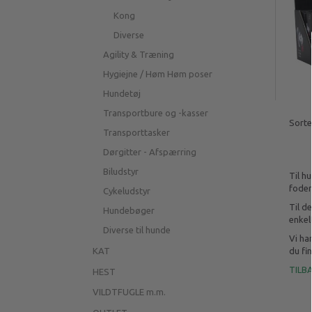
Kong
Diverse
Agility & Træning
Hygiejne / Høm Høm poser
Hundetøj
Transportbure og -kasser
Sorte
Transporttasker
Dørgitter - Afspærring
Biludstyr
Til h
foder
Cykeludstyr
Til d
Hundebøger
enkel
Diverse til hunde
Vi ha
KAT
du fi
TILB
HEST
VILDTFUGLE m.m.