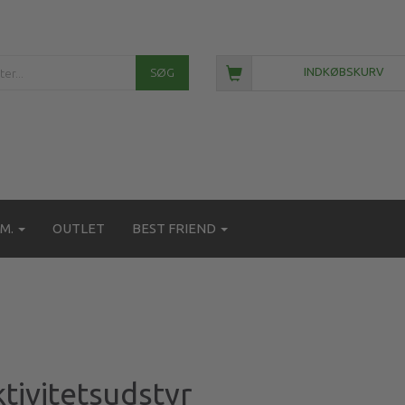
SØG
INDKØBSKURV
M.
OUTLET
BEST FRIEND
tivitetsudstyr