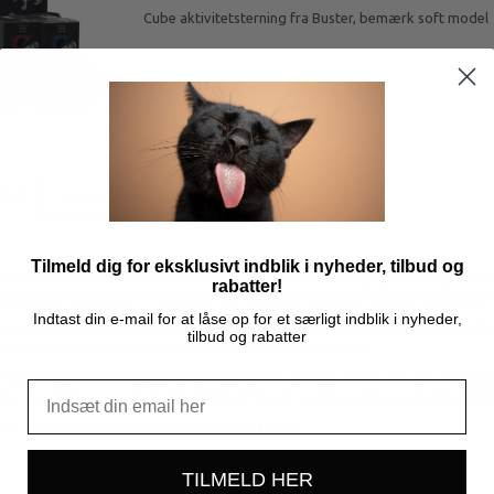
Cube aktivitetsterning fra Buster, bemærk soft model
ring:
Tilmeld dig for eksklusivt indblik i nyheder, tilbud og
unde, der har brug for lidt ekstra udfordringer ved den daglige fodring, så ma
rabatter!
skåle med indbygget forhindring, der samtidig stimulere hundens hjerneaktivi
Indtast din e-mail for at låse op for et særligt indblik i nyheder,
en mere udfordrende leg og træning med hunden, findes der et væld af mulig
tilbud og rabatter
te aktivitetslegetøj for at få et indtryk af sværhedsgraden.
r både billigt aktivitetslegetøj til begynderen, der lige skal se om det er noget
nder de solide varer, der holder til lidt af hvert. God fornøjelse med aktivitet
AGE TIL HOVEDKATEGORIEN "HUNDEARTIKLER"
TILMELD HER