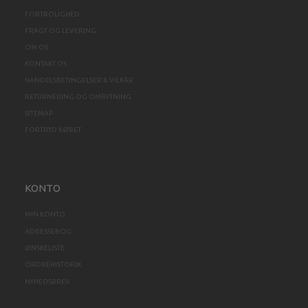
FORTROLIGHED
FRAGT OG LEVERING
OM OS
KONTAKT OS
HANDELSBETINGELSER & VILKÅR
RETURNERING OG OMBYTNING
SITEMAP
FORTRYD KØBET
KONTO
MIN KONTO
ADRESSEBOG
ØNSKELISTE
ORDREHISTORIK
NYHEDSBREV