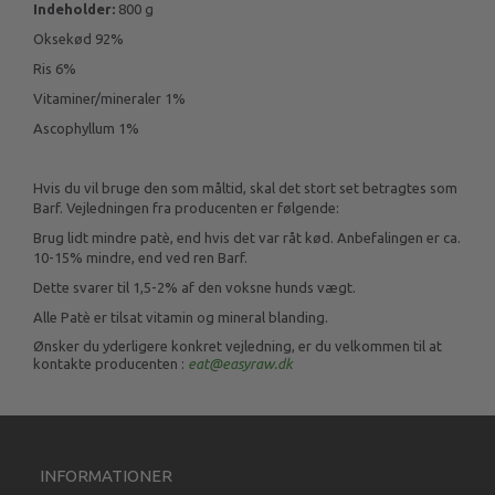
Indeholder:
800 g
Oksekød 92%
Ris 6%
Vitaminer/mineraler 1%
Ascophyllum 1%
Hvis du vil bruge den som måltid, skal det stort set betragtes som
Barf. Vejledningen fra producenten er følgende:
Brug lidt mindre patè, end hvis det var råt kød. Anbefalingen er ca.
10-15% mindre, end ved ren Barf.
Dette svarer til 1,5-2% af den voksne hunds vægt.
Alle Patè er tilsat vitamin og mineral blanding.
Ønsker du yderligere konkret vejledning, er du velkommen til at
kontakte producenten :
eat@easyraw.dk
INFORMATIONER