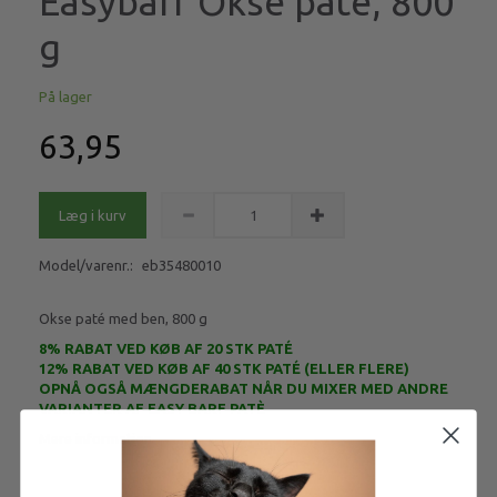
Easybarf Okse paté, 800
g
På lager
63,95
Læg i kurv
Model/varenr.:
eb35480010
Okse paté med ben, 800 g
8% RABAT VED KØB AF 20 STK PATÉ
12% RABAT VED KØB AF 40 STK PATÉ (ELLER FLERE)
OPNÅ OGSÅ MÆNGDERABAT NÅR DU MIXER MED ANDRE
VARIANTER AF EASY BARF PATÈ
Mere information