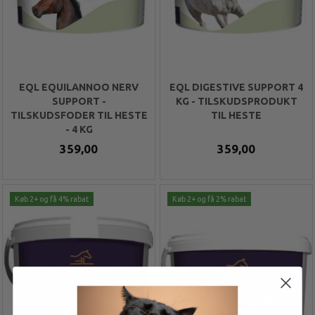
EQL EQUILANNOO NERV
EQL DIGESTIVE SUPPORT 4
SUPPORT -
KG - TILSKUDSPRODUKT
TILSKUDSFODER TIL HESTE
TIL HESTE
- 4 KG
359,00
359,00
Køb 2+ og få 4% rabat
Køb 2+ og få 2% rabat