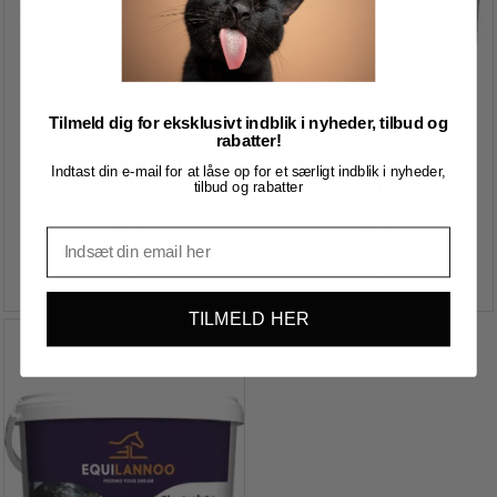
Tilmeld dig for eksklusivt indblik i nyheder, tilbud og
rabatter!
EQL EQUILANNO VITAMIN
EQL EQUILANNO JOINT
Indtast din e-mail for at låse op for et særligt indblik i nyheder,
SUPPORT, 4 KG. -
SUPPORT 2 KG. -
tilbud og rabatter
TILSKUDSPRODUKT TIL
TILSKUDSPRODUKT TIL
HESTE
HESTE
339,00
514,00
TILMELD HER