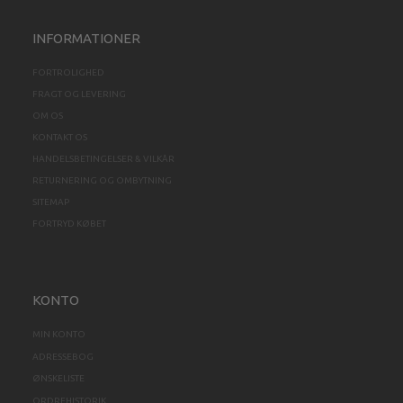
INFORMATIONER
FORTROLIGHED
FRAGT OG LEVERING
OM OS
KONTAKT OS
HANDELSBETINGELSER & VILKÅR
RETURNERING OG OMBYTNING
SITEMAP
FORTRYD KØBET
KONTO
MIN KONTO
ADRESSEBOG
ØNSKELISTE
ORDREHISTORIK