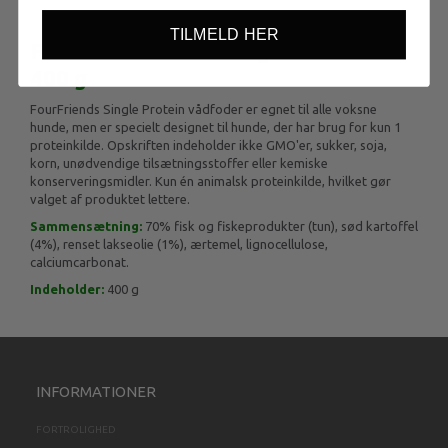
TILMELD HER
Four Friends Tuna Single Protein
400 g
FourFriends Single Protein vådfoder er egnet til alle voksne
hunde, men er specielt designet til hunde, der har brug for kun 1
proteinkilde. Opskriften indeholder ikke GMO'er, sukker, soja,
korn, unødvendige tilsætningsstoffer eller kemiske
konserveringsmidler. Kun én animalsk proteinkilde, hvilket gør
valget af produktet lettere.
Sammensætning:
70% fisk og fiskeprodukter (tun), sød kartoffel
(4%), renset lakseolie (1%), ærtemel, lignocellulose,
calciumcarbonat.
Indeholder:
400 g
INFORMATIONER
FORTROLIGHED