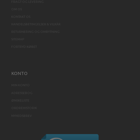
FRAGT OG LEVERING
OM OS
KONTAKT OS
HANDELSBETINGELSER & VILKÅR
RETURNERING OG OMBYTNING
SITEMAP
FORTRYD KØBET
KONTO
MIN KONTO
ADRESSEBOG
ØNSKELISTE
ORDREHISTORIK
NYHEDSBREV