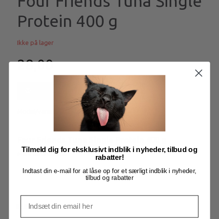
Four Friends Tuna Single
Protein 400 g
Ikke på lager
28,00
Få besked når produktet kommer igen
Model/varenr.:
LU9151
Four Friends Tuna Single Protein 400 g
Tilmeld dig for eksklusivt indblik i nyheder, tilbud og
Mere information
rabatter!
Indtast din e-mail for at låse op for et særligt indblik i nyheder,
tilbud og rabatter
BESKRIVELSE