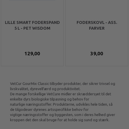
LILLE SMART FODERSPAND
FODERSKOVL - ASS.
5 L - PET WISDOM
FARVER
129,00
39,00
VetCur GourMix Classic tilbyder produkter, der sikrer trivsel og
livskvalitet, dyrevelfærd og produktivitet.
De mange forskellige VetCure midler er skræddersyet til det
enkelte dyrs biologiske tilpasning og behov for
naturlige næringsstoffer. Produkterne, udvikles hele tiden, så
de tilgodeser dyrenes artsspecifikke behov for
vigtige næringsstoffer og byggesten, som i deres helhed giver
kroppen det den skal bruge for at holde sig sund og stærk.