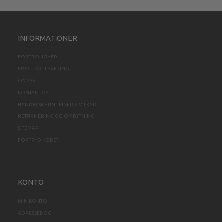
INFORMATIONER
FORTROLIGHED
FRAGT OG LEVERING
OM OS
KONTAKT OS
HANDELSBETINGELSER & VILKÅR
RETURNERING OG OMBYTNING
SITEMAP
FORTRYD KØBET
KONTO
MIN KONTO
ADRESSEBOG