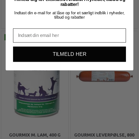
rabatter!
Indtast din e-mail for at låse op for et særligt indblik i nyheder,
29,00
29,00
tilbud og rabatter
Køb 6+ og få 6% rabat
TILMELD HER
GOURMIX M. LAM, 400 G
GOURMIX LEVERPØLSE, 800