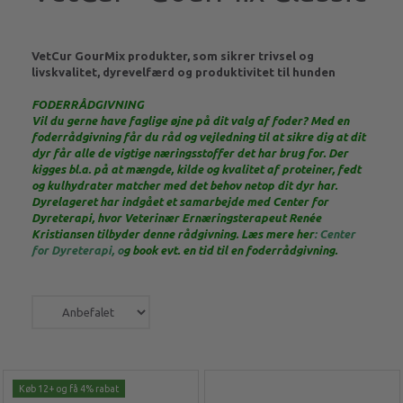
VetCur GourMix produkter, som sikrer trivsel og
livskvalitet, dyrevelfærd og produktivitet til hunden
FODERRÅDGIVNING
Vil du gerne have faglige øjne på dit valg af foder? Med en
foderrådgivning får du råd og vejledning til at sikre dig at dit
dyr får alle de vigtige næringsstoffer det har brug for. Der
kigges bl.a. på at mængde, kilde og kvalitet af proteiner, fedt
og kulhydrater matcher med det behov netop dit dyr har.
Dyrelageret har indgået et samarbejde med Center for
Dyreterapi, hvor Veterinær Ernæringsterapeut Renée
Kristiansen tilbyder denne rådgivning. Læs mere her
:
Center
for Dyreterapi
, o
g book evt. en tid til en foderrådgivning.
Køb 12+ og få 4% rabat