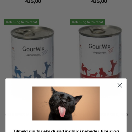
435,00
435,00
Køb 6+ og få 6% rabat
Køb 6+ og få 6% rabat
GOURMIX M. KALLUN, 400 G
GOURMIX M. OKSEKØD, 400
G
Tilmeld dig for eksklusivt indblik i nyheder, tilbud og