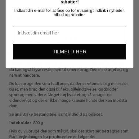
rabatter!
Indtast din e-mail for at låse op for et særligt indblik i nyheder,
tilbud og rabatter
BESKRIVELSE
Kyllinge paté, 800 gram
TILMELD HER
Denne paté skal ikke holdes på hverken frys eller køl, men kan
opbevares i stuetemperatur i 2 år, da den er dampkogt og helt fri
for ilt. Efter åbning kan den holde sig i ca. 3 dage i køleskab, men
du kan også fryse resten ned til senere brug. Den en skærefast og
nem at håndtere.
Du kan bruge den som fuldfoder, da der er vitaminer og mineraler
tilsat, men brug den også til f.eks. pilleindgivelse, godbidder,
sporsøg med videre. Meget høj kvalitet og så smager de
vidunderligt og der er ikke mange kræsne hunde der kan modstå
dem.
Se analytiske bestanddele, samt indhold på billedet.
Indeholder:
800 g
Hvis du vil bruge den som måltid, skal det stort set betragtes som
Barf. Vejledningen fra producenten er følgende: