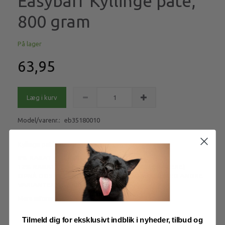
Easybarf Kyllinge paté,
800 gram
På lager
63,95
Læg i kurv
Model/varenr.:
eb35180010
Kyllinge paté, 800 gram
8% RABAT VED KØB AF 20 STK PATÉ
12% RABAT VED KØB AF 40 STK PATÉ (ELLER FLERE)
OPNÅ OGSÅ MÆNGDERABAT NÅR DU MIXER MED ANDRE
VARIANTER AF EASY BARF PATÈ
Mere information
Tilmeld dig for eksklusivt indblik i nyheder, tilbud og