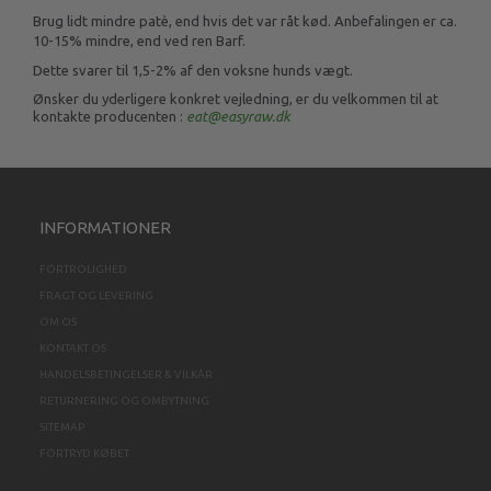
Brug lidt mindre patè, end hvis det var råt kød. Anbefalingen er ca.
10-15% mindre, end ved ren Barf.
Dette svarer til 1,5-2% af den voksne hunds vægt.
Ønsker du yderligere konkret vejledning, er du velkommen til at
kontakte producenten :
eat@easyraw.dk
INFORMATIONER
FORTROLIGHED
FRAGT OG LEVERING
OM OS
KONTAKT OS
HANDELSBETINGELSER & VILKÅR
RETURNERING OG OMBYTNING
SITEMAP
FORTRYD KØBET