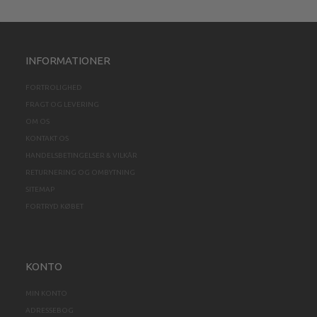
INFORMATIONER
FORTROLIGHED
FRAGT OG LEVERING
OM OS
KONTAKT OS
HANDELSBETINGELSER & VILKÅR
RETURNERING OG OMBYTNING
SITEMAP
FORTRYD KØBET
KONTO
MIN KONTO
ADRESSEBOG