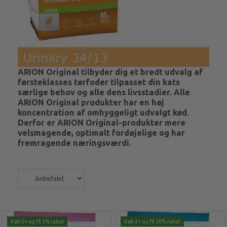
ARION Original tilbyder dig et bredt udvalg af
førsteklasses tørfoder tilpasset din kats
særlige behov og alle dens livsstadier. Alle
ARION Original produkter har en høj
koncentration af omhyggeligt udvalgt kød.
Derfor er ARION Original-produkter mere
velsmagende, optimalt fordøjelige og har
fremragende næringsværdi.
Køb 2+ og få 5% rabat
Køb 2+ og få 30% rabat