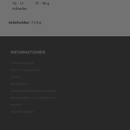
10 - 12
75 - 90 g
måneder
Indeholder:
7,5 kg
INFORMATIONER
FORTROLIGHED
FRAGT OG LEVERING
OM OS
KONTAKT OS
HANDELSBETINGELSER & VILKÅR
RETURNERING OG OMBYTNING
SITEMAP
FORTRYD KØBET