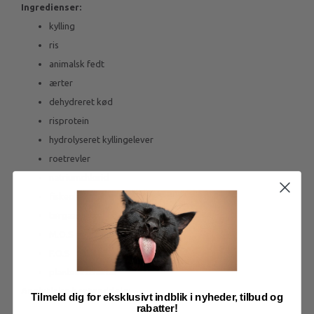
Ingredienser:
kylling
ris
animalsk fedt
ærter
dehydreret kød
risprotein
hydrolyseret kyllingelever
roetrevler
natriumchlorid
fiskeolie
tørgær
M.O.S
F.O.S
planteekstrakter
Analytiske bestanddele:
Tilmeld dig for eksklusivt indblik i nyheder, tilbud og
rabatter!