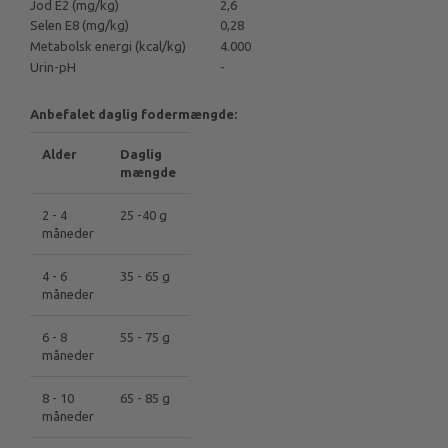
Jod E2 (mg/kg)
2,6
Selen E8 (mg/kg)
0,28
Metabolsk energi (kcal/kg)
4.000
Urin-pH
-
Anbefalet daglig fodermængde:
Alder
Daglig
mængde
2 - 4
25 -40 g
måneder
4 - 6
35 - 65 g
måneder
6 - 8
55 - 75 g
måneder
8 - 10
65 - 85 g
måneder