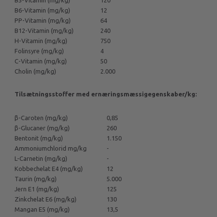
B5-Vitamin (mg/kg)
120
B6-Vitamin (mg/kg)
12
PP-Vitamin (mg/kg)
64
B12-Vitamin (mg/kg)
240
H-Vitamin (mg/kg)
750
Folinsyre (mg/kg)
4
C-Vitamin (mg/kg)
50
Cholin (mg/kg)
2.000
Tilsætningsstoffer med ernæringsmæssigegenskaber/kg:
β-Caroten (mg/kg)
0,85
β-Glucaner (mg/kg)
260
Bentonit (mg/kg)
1.150
Ammoniumchlorid mg/kg
-
L-Carnetin (mg/kg)
-
Kobbechelat E4 (mg/kg)
12
Taurin (mg/kg)
5.000
Jern E1 (mg/kg)
125
Zinkchelat E6 (mg/kg)
130
Mangan E5 (mg/kg)
13,5