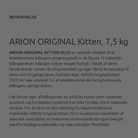
BESKRIVELSE
ARION ORIGINAL Kitten, 7,5 kg
ARION ORIGINAL KITTEN 35/21
er specielt udviklet til at
imødekomme killingers ernæringsbehov de første 12 måneder,
killingen lever. Killinger vokser meget hurtigt. I løbet af deres
første leveår vokser de eksponentielt og øger deres kropsvægt til
mere end 20 gange deres fødselsvægt. ARION Original Kitten
35/21 er nøje udviklet for at imødekomme de hurtigtvoksende
killingers særlige behov.
I de første uger af killingernes liv udvikles mave-tarm-systemet
gradvist, og fordøjelsessystemet kan ikke fordøje store mængder
stivelse. For at sikre en tilstrækkelig fordøjelsestolerance
indeholder ARION Original Kitten 35/21 kvalitetsproteinkilder af
animalsk oprindelse, et reduceret stivelsesindhold og er beriget
med forskellige præbiotika og nøje udvalgte fiberkilder.