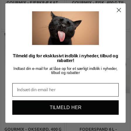
GOURMIX - FJERKRÆ KAT,
GOURMIX - FISK, 400 G TIL
400 G
KATTE
29,00
29,00
Tilmeld dig for eksklusivt indblik i nyheder, tilbud og
rabatter!
Indtast din e-mail for at låse op for et særligt indblik i nyheder,
tilbud og rabatter
TILMELD HER
GOURMIX - OKSEKØD, 400 G
FODERSPAND 6 L -