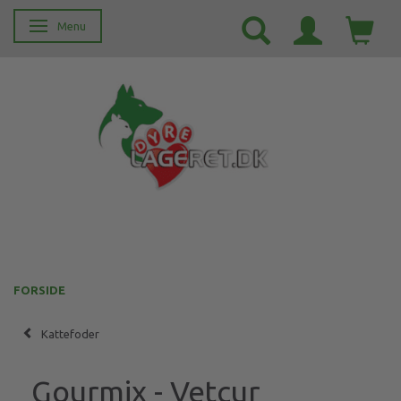
Menu
Skifte navigation
FORSIDE
Kattefoder
Gourmix - Vetcur