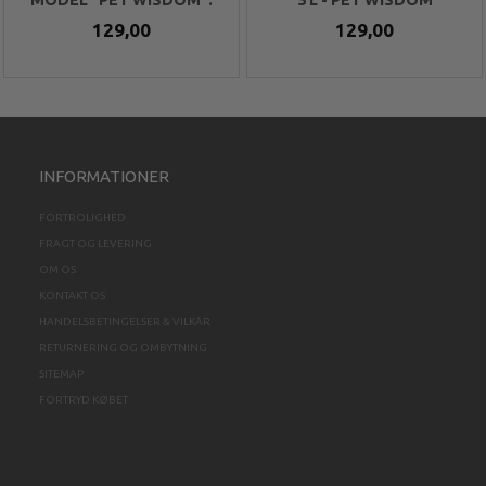
129,00
129,00
INFORMATIONER
FORTROLIGHED
FRAGT OG LEVERING
OM OS
KONTAKT OS
HANDELSBETINGELSER & VILKÅR
RETURNERING OG OMBYTNING
SITEMAP
FORTRYD KØBET