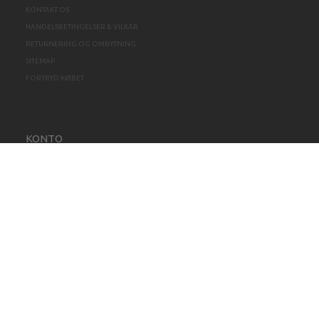
KONTAKT OS
HANDELSBETINGELSER & VILKÅR
RETURNERING OG OMBYTNING
SITEMAP
FORTRYD KØBET
KONTO
MIN KONTO
ADRESSEBOG
ØNSKELISTE
ORDREHISTORIK
NYHEDSBREV