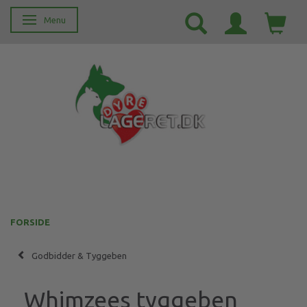
Menu
Skifte navigation
FORSIDE
Godbidder & Tyggeben
Whimzees tyggeben