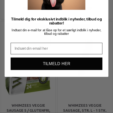
90,00
229,00
Tilmeld dig for eksklusivt indblik i nyheder, tilbud og
rabatter!
Køb 6+ og få 3% rabat
Indtast din e-mail for at låse op for et særligt indblik i nyheder,
tilbud og rabatter
TILMELD HER
WHIMZEES VEGGIE
WHIMZEES VEGGIE
SAUSAGE S / GLUTENFRI,
SAUSAGE, STR. L - 1 STK.