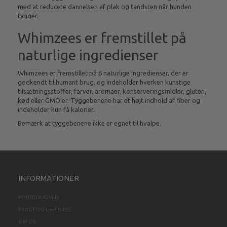
med at reducere dannelsen af plak og tandsten når hunden
tygger.
Whimzees er fremstillet på
naturlige ingredienser
Whimzees er fremstillet på 6 naturlige ingredienser, der er
godkendt til humant brug, og indeholder hverken kunstige
tilsætningsstoffer, farver, aromaer, konserveringsmidler, gluten,
kød eller GMO’er. Tyggebenene har et højt indhold af fiber og
indeholder kun få kalorier.
Bemærk at tyggebenene ikke er egnet til hvalpe.
INFORMATIONER
FORTROLIGHED
FRAGT OG LEVERING
OM OS