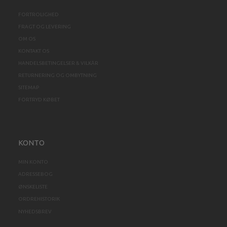
FORTROLIGHED
FRAGT OG LEVERING
OM OS
KONTAKT OS
HANDELSBETINGELSER & VILKÅR
RETURNERING OG OMBYTNING
SITEMAP
FORTRYD KØBET
KONTO
MIN KONTO
ADRESSEBOG
ØNSKELISTE
ORDREHISTORIK
NYHEDSBREV