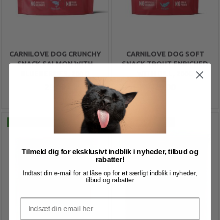
CARNILOVE DOG CRUNCHY
CARNILOVE DOG SOFT
SNACK SALMON WITH
SNACK TROUT ENRICHED
BLUEBERRIES, 200 G
WITH DILL, 200G
29,00
29,00
Køb 3+ og få 3% rabat
Køb 3+ og få 3% rabat
Tilmeld dig for eksklusivt indblik i nyheder, tilbud og
rabatter!
Indtast din e-mail for at låse op for et særligt indblik i nyheder,
tilbud og rabatter