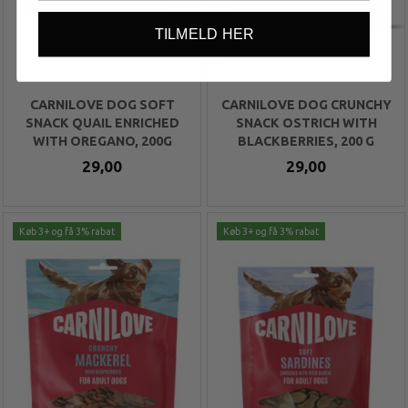
TILMELD HER
CARNILOVE DOG SOFT
CARNILOVE DOG CRUNCHY
SNACK QUAIL ENRICHED
SNACK OSTRICH WITH
WITH OREGANO, 200G
BLACKBERRIES, 200 G
29,00
29,00
Køb 3+ og få 3% rabat
Køb 3+ og få 3% rabat