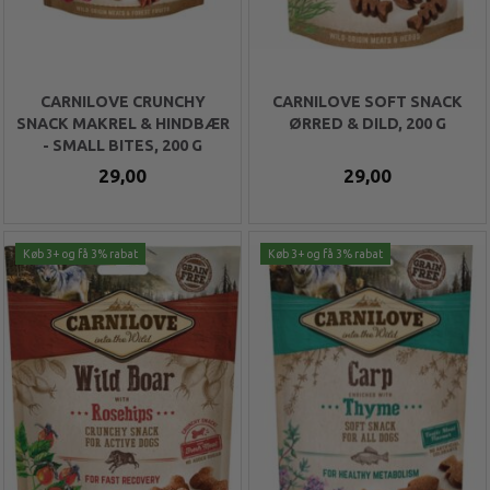
CARNILOVE CRUNCHY
CARNILOVE SOFT SNACK
SNACK MAKREL & HINDBÆR
ØRRED & DILD, 200 G
- SMALL BITES, 200 G
29,00
29,00
Køb 3+ og få 3% rabat
Køb 3+ og få 3% rabat