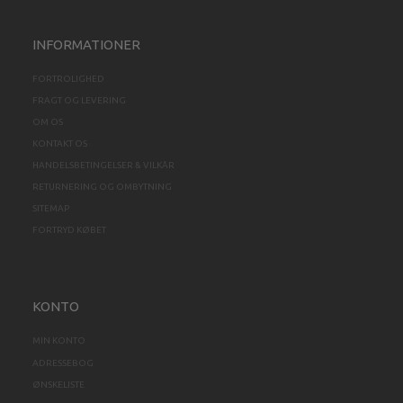
INFORMATIONER
FORTROLIGHED
FRAGT OG LEVERING
OM OS
KONTAKT OS
HANDELSBETINGELSER & VILKÅR
RETURNERING OG OMBYTNING
SITEMAP
FORTRYD KØBET
KONTO
MIN KONTO
ADRESSEBOG
ØNSKELISTE