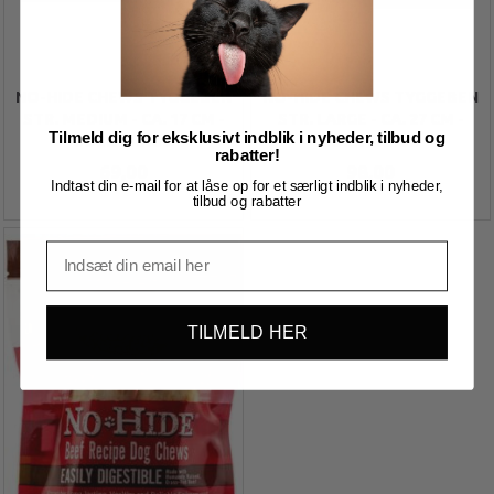
NO-HIDE CHEWS TYGGEBEN
NO-HIDE CHEWS TYGGEBEN
STR. MEDIUM - CA. 17 CM -
STR. LARGE - CA. 27 CM -
Tilmeld dig for eksklusivt indblik i nyheder, tilbud og
UDEN RÅHUD
UDEN RÅHUD
rabatter!
69,00
98,00
Indtast din e-mail for at låse op for et særligt indblik i nyheder,
tilbud og rabatter
TILMELD HER