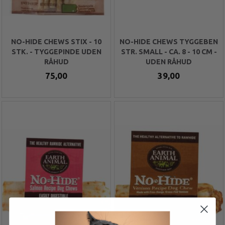
NO-HIDE CHEWS STIX - 10
NO-HIDE CHEWS TYGGEBEN
STK. - TYGGEPINDE UDEN
STR. SMALL - CA. 8 - 10 CM -
RÅHUD
UDEN RÅHUD
75,00
39,00