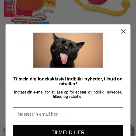
KONG AQUA - FLYDE
KONG CLASSIC M/REB,
LARGE - 10 CM
Pris fra
125,00
99,00
Tilmeld dig for eksklusivt indblik i nyheder, tilbud og
rabatter!
Indtast din e-mail for at låse op for et særligt indblik i nyheder,
tilbud og rabatter
TILMELD HER