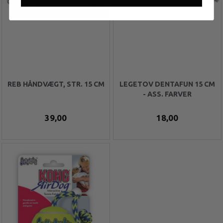
REB HÅNDVÆGT, STR. 15 CM
LEGETOV DENTAFUN 15 CM
- ASS. FARVER
39,00
18,00