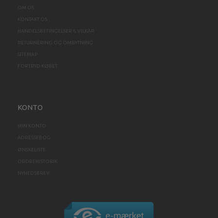
OM OS
KONTAKT OS
HANDELSBETINGELSER & VILKÅR
RETURNERING OG OMBYTNING
SITEMAP
FORTRYD KØBET
KONTO
MIN KONTO
ADRESSEBOG
ØNSKELISTE
ORDREHISTORIK
NYHEDSBREV