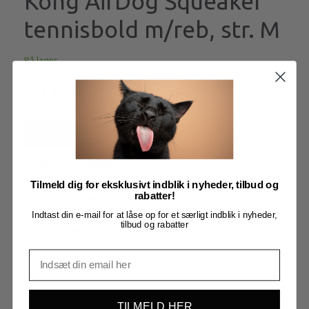
Kong AirDog Squeaker
tennisbold m/reb, str. M
På lager
59,00
Læg i kurv
Model/varenr.:
k383074
Tilmeld dig for eksklusivt indblik i nyheder, tilbud og
rabatter!
Kong AirDog Squeaker tennisbold m/reb, str. M, meget skånsom
overfor hundens tandkød og tænder
Indtast din e-mail for at låse op for et særligt indblik i nyheder,
tilbud og rabatter
Mere information
BESKRIVELSE
TILMELD HER