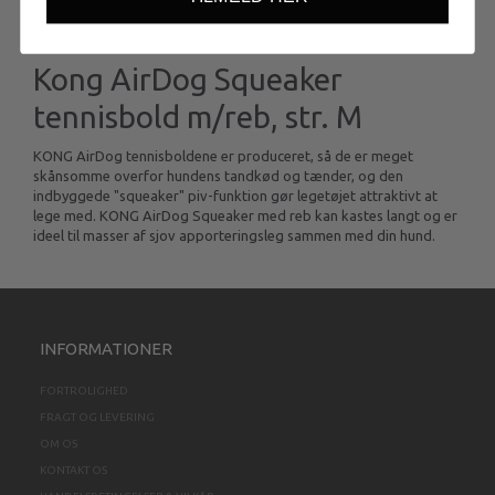
Kong AirDog Squeaker
tennisbold m/reb, str. M
KONG AirDog tennisboldene er produceret, så de er meget
skånsomme overfor hundens tandkød og tænder, og den
indbyggede "squeaker" piv-funktion gør legetøjet attraktivt at
lege med. KONG AirDog Squeaker med reb kan kastes langt og er
ideel til masser af sjov apporteringsleg sammen med din hund.
INFORMATIONER
FORTROLIGHED
FRAGT OG LEVERING
OM OS
KONTAKT OS