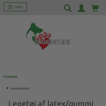
Menu
Skifte navigation
FORSIDE
Hundelegetøj
Legetøj af latex/gummi