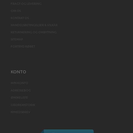
FRAGT OG LEVERING
OM OS
KONTAKT OS
HANDELSBETINGELSER & VILKÅR
RETURNERING OG OMBYTNING
SITEMAP
FORTRYD KØBET
KONTO
MIN KONTO
ADRESSEBOG
ØNSKELISTE
ORDREHISTORIK
NYHEDSBREV