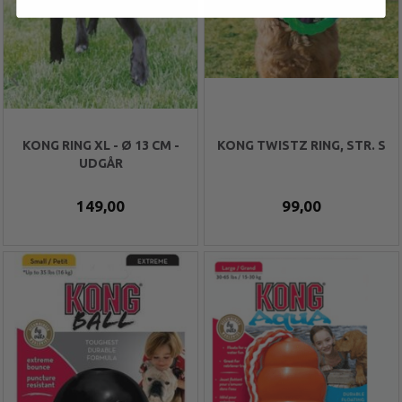
KONG RING XL - Ø 13 CM -
KONG TWISTZ RING, STR. S
UDGÅR
149,00
99,00