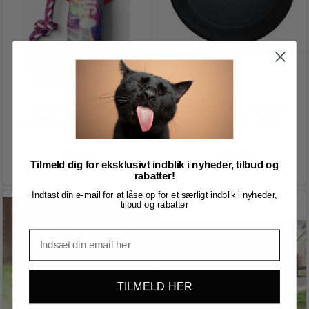
KONG WILDSHIELDZ
KONG FRISBEE I BLØDT
TRAINING DUMMY SWIRL
NATURGUMMI - SORT
SM/MD
145,00
125,00
Tilmeld dig for eksklusivt indblik i nyheder, tilbud og
rabatter!
Indtast din e-mail for at låse op for et særligt indblik i nyheder,
tilbud og rabatter
TILMELD HER