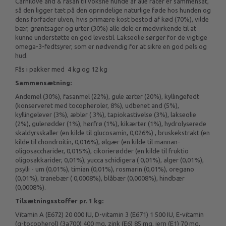
Carnilove and & fasan til voksne hunde af alle racer er sammensat,
så den ligger tæt på den oprindelige naturlige føde hos hunden og
dens forfader ulven, hvis primære kost bestod af kød (70%), vilde
bær, grøntsager og urter (30%) alle dele er medvirkende til at
kunne understøtte en god levestil. Lakseolie sørger for de vigtige
omega-3-fedtsyrer, som er nødvendig for at sikre en god pels og
hud.
Fås i pakker med 4 kg og 12 kg
Sammensætning:
Andemel (30%), fasanmel (22%), gule ærter (20%), kyllingefedt
(konserveret med tocopheroler, 8%), udbenet and (5%),
kyllingelever (3%), æbler ( 3%), tapiokastivelse (3%), lakseolie
(2%), gulerødder (1%), hørfrø (1%), kikærter (1%), hydrolyserede
skaldyrsskaller (en kilde til glucosamin, 0,026%) , bruskekstrakt (en
kilde til chondroitin, 0,016%), ølgær (en kilde til mannan-
oligosaccharider, 0,015%), cikorierødder (en kilde til fruktio
oligosakkarider, 0,01%), yucca schidigera ( 0,01%), alger (0,01%),
psylli - um (0,01%), timian (0,01%), rosmarin (0,01%), oregano
(0,01%), tranebær ( 0,0008%), blåbær (0,0008%), hindbær
(0,0008%).
Tilsætningsstoffer pr. 1 kg:
Vitamin A (E672) 20 000 IU, D-vitamin 3 (E671) 1 500 IU, E-vitamin
(α-tocopherol) (3a700) 400 mg, zink (E6) 85 mg, jern (E1) 70 mg,