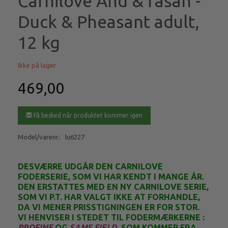
Carnilove And & fasan -
Duck & Pheasant adult,
12 kg
Ikke på lager
469,00
Få besked når produktet kommer igen
Model/varenr.:
lu6227
DESVÆRRE UDGÅR DEN CARNILOVE
FODERSERIE, SOM VI HAR KENDT I MANGE ÅR.
DEN ERSTATTES MED EN NY CARNILOVE SERIE,
SOM VI P.T. HAR VALGT IKKE AT FORHANDLE,
DA VI MENER PRISSTIGNINGEN ER FOR STOR.
VI HENVISER I STEDET TIL FODERMÆRKERNE :
PROFINE
OG
SAMS FIELD
, SOM KOMMER FRA