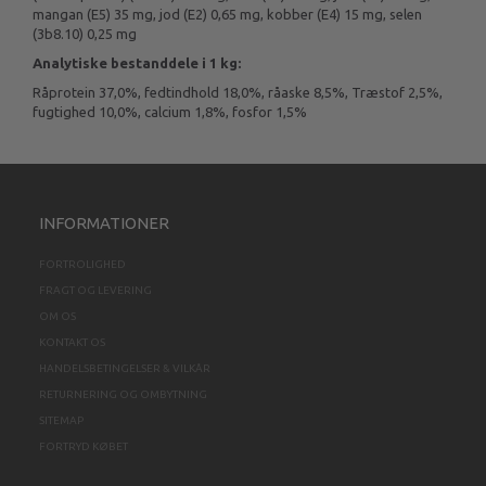
mangan (E5) 35 mg, jod (E2) 0,65 mg, kobber (E4) 15 mg, selen
(3b8.10) 0,25 mg
Analytiske bestanddele i 1 kg:
Råprotein 37,0%, fedtindhold 18,0%, råaske 8,5%, Træstof 2,5%,
fugtighed 10,0%, calcium 1,8%, fosfor 1,5%
INFORMATIONER
FORTROLIGHED
FRAGT OG LEVERING
OM OS
KONTAKT OS
HANDELSBETINGELSER & VILKÅR
RETURNERING OG OMBYTNING
SITEMAP
FORTRYD KØBET