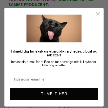
SAMME PRODUCENT.
Carnilove And & fasan - adult, 12 kg. Kornfri og kartoffelfri
blanding til voksne hunde af alle racer
Mere information
Tilmeld dig for eksklusivt indblik i nyheder, tilbud og
BESKRIVELSE
rabatter!
Indtast din e-mail for at låse op for et særligt indblik i nyheder,
tilbud og rabatter
And & fasan - adult, 12 kg
Kornfri og kartoffelfri blanding til voksne hunde af alle racer
And & fasan til voksne hunde af alle racer er ernæring af høj
kvalitet fyldt med essentielle aminosyrer, vitaminer og mineraler,
TILMELD HER
som er afgørende for en understøttende levestil hos voksne
hunde.