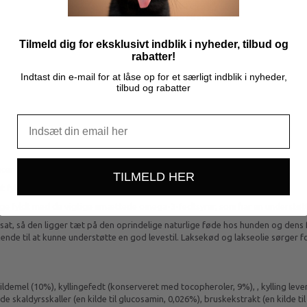
Mere information
Tilmeld dig for eksklusivt indblik i nyheder, tilbud og
rabatter!
Indtast din e-mail for at låse op for et særligt indblik i nyheder,
tilbud og rabatter
acer
TILMELD HER
tet fyldt med essentielle aminosyrer, vitaminer og mineraler.
 tillige fyldt med de vigtige umættede omega-3-fedtsyrer, som har en understø
sat, så den ligger tæt på den oprindelige naturlige føde hos hunden og dens
kende til at kunne understøtte en god levestil. Laksekød og lakseolie sørger
ldemel (10%), kyllingefedt (konserveret med tocopheroler, 9%), , kylling lever
 skaldyrsskaller (en kilde til glucosamin, 0,026%), bruskekstrakt (en kilde til