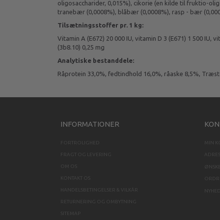
oligosaccharider, 0,015%), cikorie (en kilde til fruktio-ol
tranebær (0,0008%), blåbær (0,0008%), rasp - bær (0,0
Tilsætningsstoffer pr. 1 kg:
Vitamin A (E672) 20 000 IU, vitamin D 3 (E671) 1 500 IU, 
(3b8.10) 0,25 mg
Analytiske bestanddele:
Råprotein 33,0%, fedtindhold 16,0%, råaske 8,5%, Træst
INFORMATIONER
KON
FORTROLIGHED
MIN 
FRAGT OG LEVERING
ADRE
OM OS
ØNSKE
KONTAKT OS
ORDRE
HANDELSBETINGELSER & VILKÅR
NYHE
RETURNERING OG OMBYTNING
SITEMAP