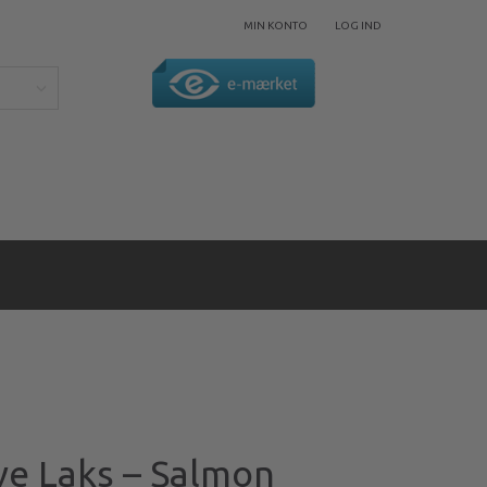
MIN KONTO
LOG IND
ove Laks – Salmon