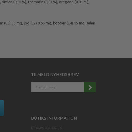
%), timian (0,01%), rosmarin (0,01%), oregano (0,01 %),
an (E5) 35 mg, jod (E2) 0,65 mg, kobber (E4) 15 mg, selen
TILMELD NYHEDSBREV
EMAIL-
ADRESSE
BUTIKS INFORMATION
DYRELAGERET.DK APS