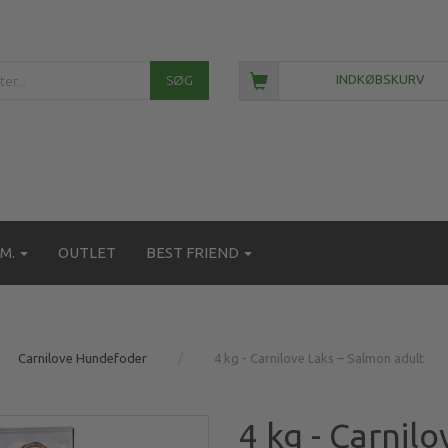
SØG
INDKØBSKURV
M.
OUTLET
BEST FRIEND
Carnilove Hundefoder
4 kg - Carnilove Laks – Salmon adult
4 kg - Carnil