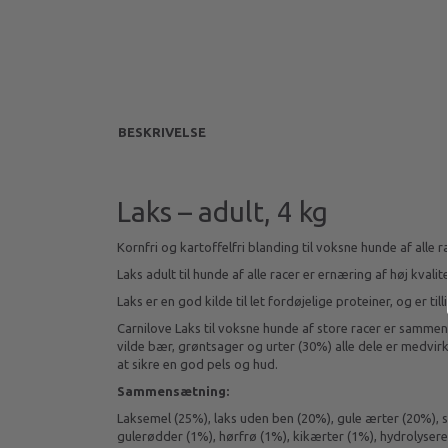
BESKRIVELSE
Laks – adult, 4 kg
Kornfri og kartoffelfri blanding til voksne hunde af alle r
Laks adult til hunde af alle racer er ernæring af høj kvali
Laks er en god kilde til let fordøjelige proteiner, og er
Carnilove Laks til voksne hunde af store racer er sammen
vilde bær, grøntsager og urter (30%) alle dele er medvir
at sikre en god pels og hud.
Sammensætning:
Laksemel (25%), laks uden ben (20%), gule ærter (20%), si
gulerødder (1%), hørfrø (1%), kikærter (1%), hydrolyserede