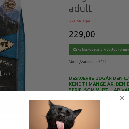
adult
Ikke på lager
229,00
Få besked når produktet komme
Model/varenr.:
lu6211
DESVÆRRE UDGÅR DEN CA
KENDT I MANGE ÅR. DEN
SERIE, SOM VI P.T. HAR 
PRISSTIGNINGEN ER FOR S
FODERMÆRKERNE :
PROFI
SAMME PRODUCENT.
Carnilove Laks – adult, 4 kg. Kornfri
>25 kg