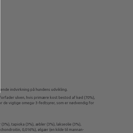
ttende indvirkning på hundens udvikling.
 forfader ulven, hvis primære kost bestod af kød (70%),
 for de vigtige omega-3-fedtsyrer, som er nødvendig for
 (3%), tapioka (3%), æbler (3%), lakseolie (3%),
 chondroitin, 0,016%), ølgær (en kilde til mannan-