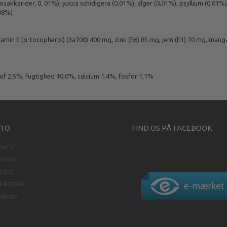
igosakkarider, 0, 01%), yucca schidigera (0,01%), alger (0,01%), psyllium (0,01
008%)
vitamin E (α-tocopherol) (3a700) 400 mg, zink (E6) 85 mg, jern (E1) 70 mg, mang
of 2,5%, fugtighed 10,0%, calcium 1,4%, fosfor 1,1%
TO
FIND OS PÅ FACEBOOK
KONTO
SSEBOG
LISTE
HISTORIK
DSBREV