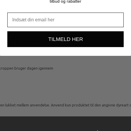
tilbud og rabatter
TILMELD HER
e og katte
r kroppen bruger dagen igennem
n lukket mellem anvendelse. Anvend kun produktet til den angivne dyreart