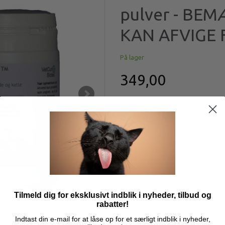
pulver - BE
KAN AFVIGE 
På lager
349,00
Læg i kurv
Model/varenr.:
vet00094
PM - 130 g pulver
Mere information
Tilmeld dig for eksklusivt indblik i nyheder, tilbud og
rabatter!
Indtast din e-mail for at låse op for et særligt indblik i nyheder,