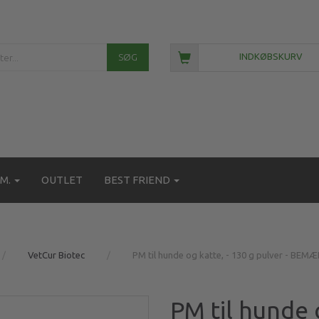
SØG
INDKØBSKURV
M.
OUTLET
BEST FRIEND
VetCur Biotec
PM til hunde og katte, - 130 g pulver - 
PM til hunde 