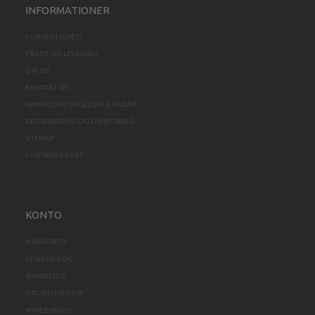
INFORMATIONER
FORTROLIGHED
FRAGT OG LEVERING
OM OS
KONTAKT OS
HANDELSBETINGELSER & VILKÅR
RETURNERING OG OMBYTNING
SITEMAP
FORTRYD KØBET
KONTO
MIN KONTO
ADRESSEBOG
ØNSKELISTE
ORDREHISTORIK
NYHEDSBREV