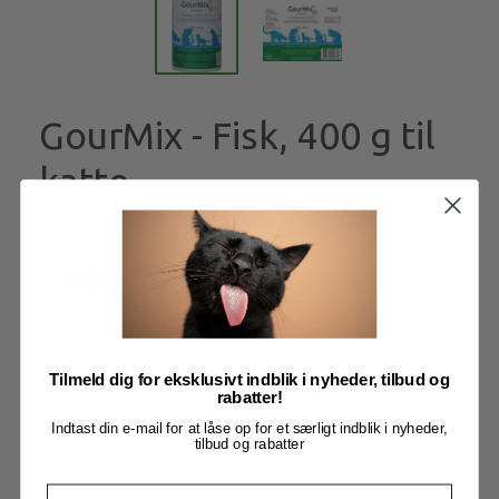
GourMix - Fisk, 400 g til
katte
På lager
29,00
Køb
3
eller flere til
27,00
pr stk.
Tilmeld dig for eksklusivt indblik i nyheder, tilbud og
rabatter!
Læg i kurv
Indtast din e-mail for at låse op for et særligt indblik i nyheder,
tilbud og rabatter
Model/varenr.:
vet00079