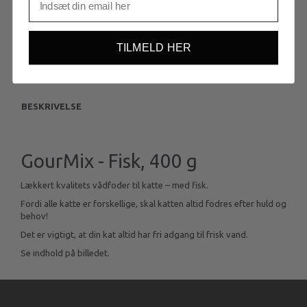
GourMix - Fisk, 400 g, lækkert kvalitets vådfoder til katte – med
fisk
Mere information
TILMELD HER
BESKRIVELSE
GourMix - Fisk, 400 g
Lækkert kvalitets vådfoder til katte – med fisk.
Fordi alle katte er forskellige, skal katten altid fodres efter huld og
behov!
Det er vigtigt, at din kat altid har fri adgang til frisk vand.
Se indhold på billedet.