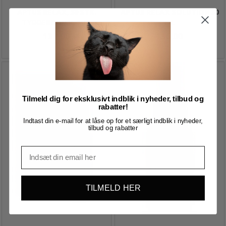
APTUS RELAX, 30 STK.
APTUS RELAX SOLUTION 30
TYGGEBIDDER, 90 G
ML
139,00
135,00
Tilmeld dig for eksklusivt indblik i nyheder, tilbud og
rabatter!
Indtast din e-mail for at låse op for et særligt indblik i nyheder,
tilbud og rabatter
TILMELD HER