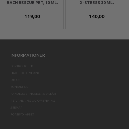
BACH RESCUE PET, 10 ML.
X-STRESS 30 ML.
119,00
140,00
INFORMATIONER
FORTROLIGHED
FRAGT OG LEVERING
OM OS
KONTAKT OS
HANDELSBETINGELSER & VILKÅR
RETURNERING OG OMBYTNING
SITEMAP
FORTRYD KØBET