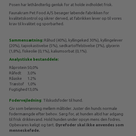
Posen har lethåndterlig genluk for at holde indholdet frisk.
Faunakram Pet Food A/S besøger løbende fabrikken for
kvalitetskontrol og sikrer derved, at fabrikken lever op til vores
krav til kvalitet og sporbarhed.
Sammensætning:
Råhud (40%), kyllingekød 30%), kyllingelever
(20%), tapiokastivelse (5%), sødkartoffelstivelse (3%), glycerin
(1,8%), fiskeolie (0,1%), kaliumsorbat (0,1%).
Analystiske bestanddele
:
Råprotein
50,0%
Råfedt
3,0%
Råaske
1.2%
Træstof
1,0%
Fugtighed
13,0%
Fodervejledning
:
Tilskudsfoder til hund.
Giv som belønning mellem måltider. Juster din hunds normale
fodermængde efter behov. Sørg for, at hunden altid har adgang
til frisk drikkevand. Hold hunden under opsyn mens den fodres.
Opbevares køligt og tørt.
Dyrefoder skal ikke anvendes som
menneskeføde.