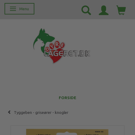
Menu
Skifte navigation
FORSIDE
Tyggeben - griseører - knogler