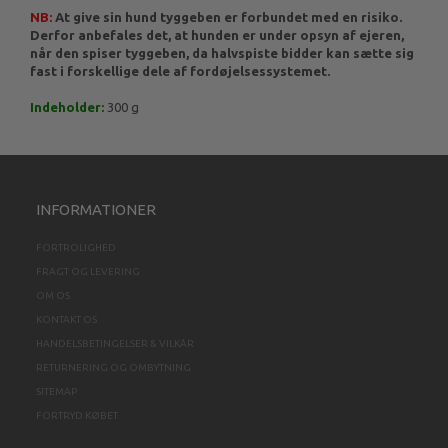
NB:
At give sin hund tyggeben er forbundet med en risiko.
Derfor anbefales det, at hunden er under opsyn af ejeren,
når den spiser tyggeben, da halvspiste bidder kan sætte sig
fast i forskellige dele af fordøjelsessystemet.
Indeholder:
300 g
INFORMATIONER
FORTROLIGHED
FRAGT OG LEVERING
OM OS
KONTAKT OS
HANDELSBETINGELSER & VILKÅR
RETURNERING OG OMBYTNING
SITEMAP
FORTRYD KØBET