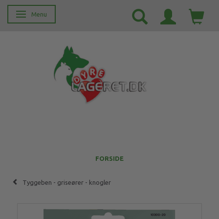
Menu
Skifte navigation
FORSIDE
Tyggeben - griseører - knogler