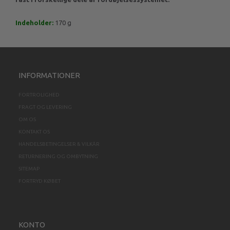
Indeholder:
170 g
INFORMATIONER
FORTROLIGHED
FRAGT OG LEVERING
OM OS
KONTAKT OS
HANDELSBETINGELSER & VILKÅR
RETURNERING OG OMBYTNING
SITEMAP
FORTRYD KØBET
KONTO