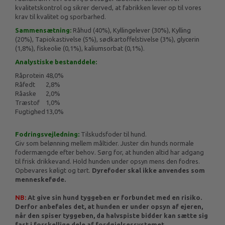
kvalitetskontrol og sikrer derved, at fabrikken lever op til vores
krav til kvalitet og sporbarhed.
Sammensætning:
Råhud (40%), Kyllingelever (30%), Kylling
(20%), Tapiokastivelse (5%), sødkartoffelstivelse (3%), glycerin
(1,8%), fiskeolie (0,1%), kaliumsorbat (0,1%).
Analystiske bestanddele
:
Råprotein
48,0%
Råfedt
2,8%
Råaske
2,0%
Træstof
1,0%
Fugtighed
13,0%
Fodringsvejledning:
Tilskudsfoder til hund.
Giv som belønning mellem måltider. Juster din hunds normale
fodermængde efter behov. Sørg for, at hunden altid har adgang
til frisk drikkevand. Hold hunden under opsyn mens den fodres.
Opbevares køligt og tørt.
Dyrefoder skal ikke anvendes som
menneskeføde.
NB:
At give sin hund tyggeben er forbundet med en risiko.
Derfor anbefales det, at hunden er under opsyn af ejeren,
når den spiser tyggeben, da halvspiste bidder kan sætte sig
fast i forskellige dele af fordøjelsessystemet.