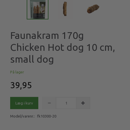
Faunakram 170g
Chicken Hot dog 10 cm,
small dog
På lager
39,95
Læg i kurv
Model/varenr.:
fk10300-20