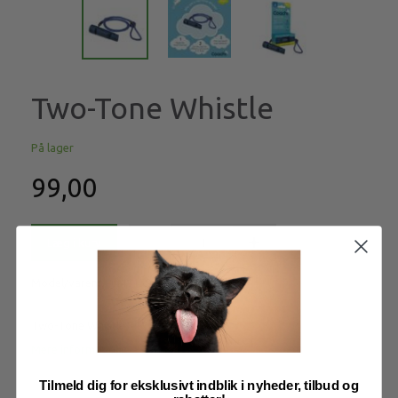
Two-Tone Whistle
På lager
99,00
Læg i kurv
Model/varenr.:
h41150
Two-Tone Whistle
Mere information
Tilmeld dig for eksklusivt indblik i nyheder, tilbud og