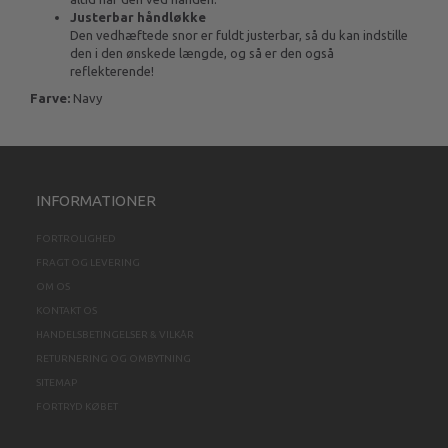
Justerbar håndløkke
Den vedhæftede snor er fuldt justerbar, så du kan indstille
den i den ønskede længde, og så er den også
reflekterende!
Farve:
Navy
INFORMATIONER
FORTROLIGHED
FRAGT OG LEVERING
OM OS
KONTAKT OS
HANDELSBETINGELSER & VILKÅR
RETURNERING OG OMBYTNING
SITEMAP
FORTRYD KØBET