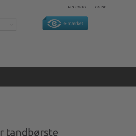
MIN KONTO
LOG IND
er tandbørste