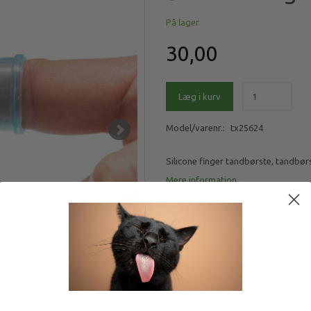
På lager
30,00
Læg i kurv
Model/varenr.:
tx25624
Silicone finger tandbørste, tandbør
Mere information