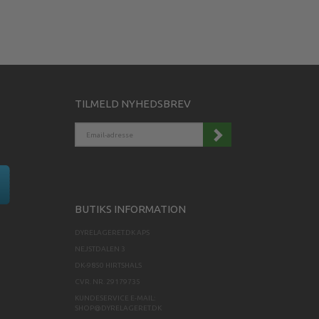
TILMELD NYHEDSBREV
EMAIL-
ADRESSE
BUTIKS INFORMATION
DYRELAGERET.DK APS
NEJSTDALEN 3
DK-9850 HIRTSHALS
CVR. NR. 29179735
KUNDESERVICE E-MAIL:
SHOP@DYRELAGERET.DK