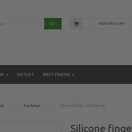
SØG
INDKØBSKURV
M.
OUTLET
BEST FRIEND
nd
Tandpleje
Silicone finger tandbørste
Silicone fing