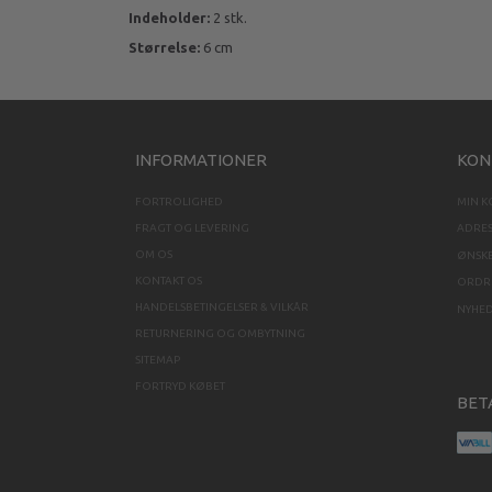
Indeholder:
2 stk.
Størrelse:
6 cm
INFORMATIONER
KON
FORTROLIGHED
MIN 
FRAGT OG LEVERING
ADRE
OM OS
ØNSKE
KONTAKT OS
ORDRE
HANDELSBETINGELSER & VILKÅR
NYHE
RETURNERING OG OMBYTNING
SITEMAP
FORTRYD KØBET
BET