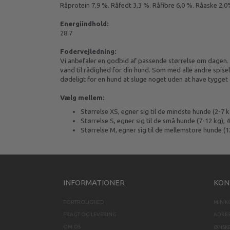
Råprotein 7,9 %. Råfedt 3,3 %. Råfibre 6,0 %. Råaske 2
Energiindhold:
28.7
Fodervejledning:
Vi anbefaler en godbid af passende størrelse om dagen. Ik
vand til rådighed for din hund. Som med alle andre spisel
dødeligt for en hund at sluge noget uden at have tygget 
Vælg mellem:
Størrelse XS, egner sig til de mindste hunde (2-7 
Størrelse S, egner sig til de små hunde (7-12 kg),
Størrelse M, egner sig til de mellemstore hunde (
INFORMATIONER
KON
FORTROLIGHED
MIN 
FRAGT OG LEVERING
ADRE
OM OS
ØNSKE