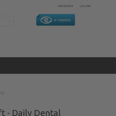
MIN KONTO
LOG IND
0 g
 - Daily Dental