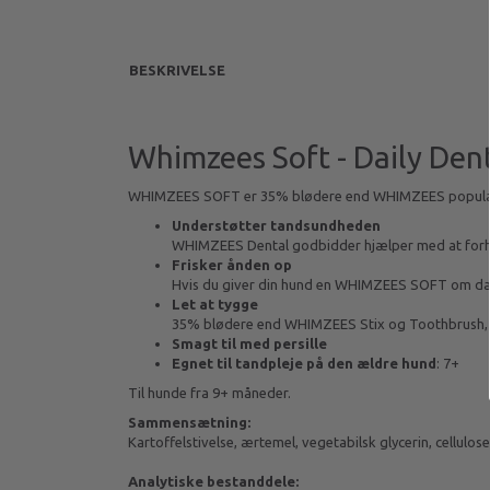
BESKRIVELSE
Whimzees Soft - Daily Dent
WHIMZEES SOFT er 35% blødere end WHIMZEES populære St
Understøtter tandsundheden
WHIMZEES Dental godbidder hjælper med at forhi
Frisker ånden op
Hvis du giver din hund en WHIMZEES SOFT om dag
Let at tygge
35% blødere end WHIMZEES Stix og Toothbrush, e
Smagt til med persille
Egnet til tandpleje på den ældre hund
: 7+
Til hunde fra 9+ måneder.
Sammensætning:
Kartoffelstivelse, ærtemel, vegetabilsk glycerin, cellulos
Analytiske bestanddele: