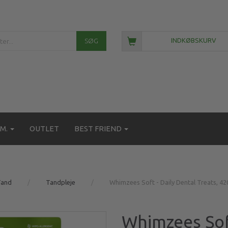
SØG
INDKØBSKURV
M.
OUTLET
BEST FRIEND
Tand
Tandpleje
Whimzees Soft - Daily Dental Treats, 42
Whimzees Soft