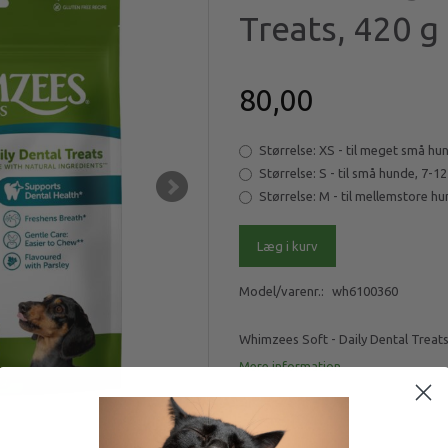
Treats, 420 g
80,00
Størrelse:
XS - til meget små hun
Størrelse:
S - til små hunde, 7-12
Størrelse:
M - til mellemstore hu
Læg i kurv
Model/varenr.:
wh6100360
Whimzees Soft - Daily Dental Treats
Mere information