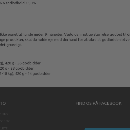
,0% Vandindhold 15,0%
ke egnet til hunde under 9 måneder. Vælg den rigtige størrelse godbid til din 
ige produkter, skal du holde øje med din hund for at sikre at godbidden blive
det grundigt.
kg), 420 g - 56 godbidder
 420 g - 28 godbidder
12-18 kg), 420 g - 14 godbidder
TO
FIND OS PÅ FACEBOOK
KONTO
SSEBOG
LISTE