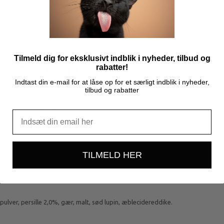
Tilmeld dig for eksklusivt indblik i nyheder, tilbud og
rabatter!
al Treats, 420 g
Indtast din e-mail for at låse op for et særligt indblik i nyheder,
ix og Toothbrush, hvilket gør den nemmere at tygge på. Perfekt til de sen
tilbud og rabatter
ndre opbygning af plak og tandsten.
en, forbedres lugten af ånde markant.
n skånsom tandrensløsning til din hund.
TILMELD HER
epulver, persille 2,0%, gær, malt, sød lupin, æblecidereddike.