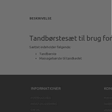
BESKRIVELSE
Tandbørstesæt til brug for
Sættet indeholder følgende:
Tandbørste
Massagebørste til tandkødet
INFORMATIONER
KON
FORTROLIGHED
MIN 
FRAGT OG LEVERING
ADRE
OM OS
ØNSKE