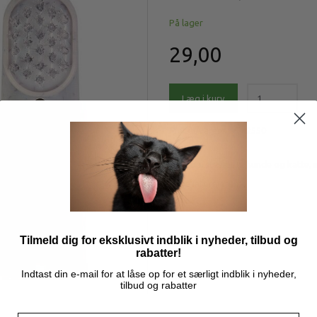
På lager
29,00
Læg i kurv
Model/varenr.:
Tx2550
Tandbørstesæt til hunde og katte,
Mere information
Tilmeld dig for eksklusivt indblik i nyheder, tilbud og
rabatter!
Indtast din e-mail for at låse op for et særligt indblik i nyheder,
tilbud og rabatter