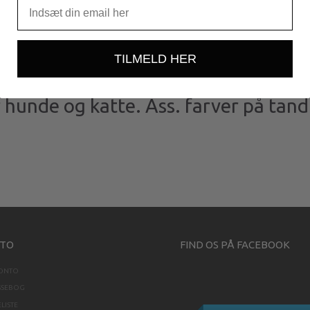
TILMELD HER
 hunde og katte. Ass. farver på tan
TO
FIND OS PÅ FACEBOOK
KONTO
SSEBOG
LISTE