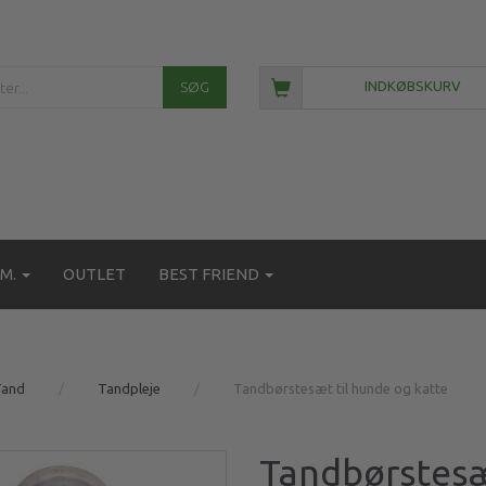
SØG
INDKØBSKURV
M.
OUTLET
BEST FRIEND
Tand
Tandpleje
Tandbørstesæt til hunde og katte
Tandbørstesæ