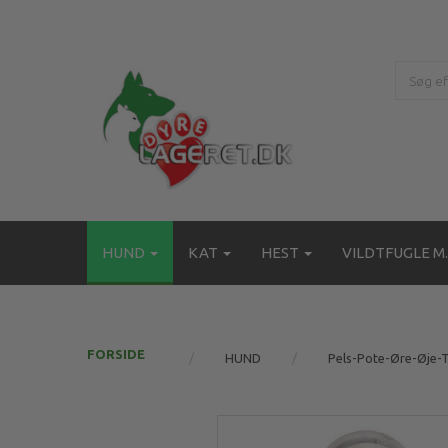
HUND
KAT
HEST
VILDTFUGLE M.
FORSIDE
HUND
Pels-Pote-Øre-Øje-