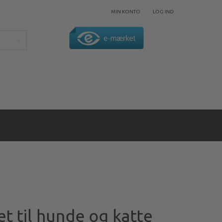
MIN KONTO
LOG IND
t til hunde og katte