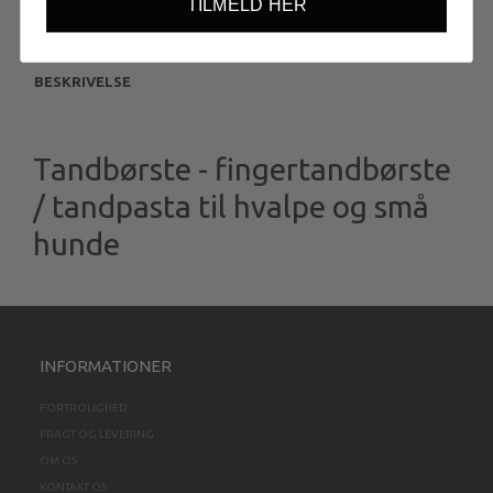
TILMELD HER
BESKRIVELSE
Tandbørste - fingertandbørste
/ tandpasta til hvalpe og små
hunde
INFORMATIONER
FORTROLIGHED
FRAGT OG LEVERING
OM OS
KONTAKT OS