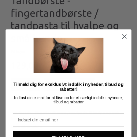
Tandbørste -
fingertandbørste /
tandpasta til hvalpe og
små hunde
På lager
129,00
Tilmeld dig for eksklusivt indblik i nyheder, tilbud og
Læg i kurv
rabatter!
Indtast din e-mail for at låse op for et særligt indblik i nyheder,
Model/varenr.:
H10097
tilbud og rabatter
Tandbørste - fingertandbørste / tandpasta til hvalpe og små
hunde
Mere information