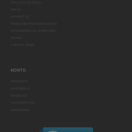
FRAGT OG LEVERING
OM OS
KONTAKT OS
HANDELSBETINGELSER & VILKÅR
RETURNERING OG OMBYTNING
SITEMAP
FORTRYD KØBET
KONTO
MIN KONTO
ADRESSEBOG
ØNSKELISTE
ORDREHISTORIK
NYHEDSBREV