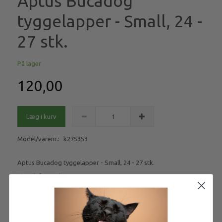
Aptus Bucadog
tyggelapper - Small, 24 -
27 stk.
På lager
120,00
Læg i kurv
Model/varenr.:
k275353
Aptus Bucadog tyggelapper - Small, 24 - 27 stk.
Mere information