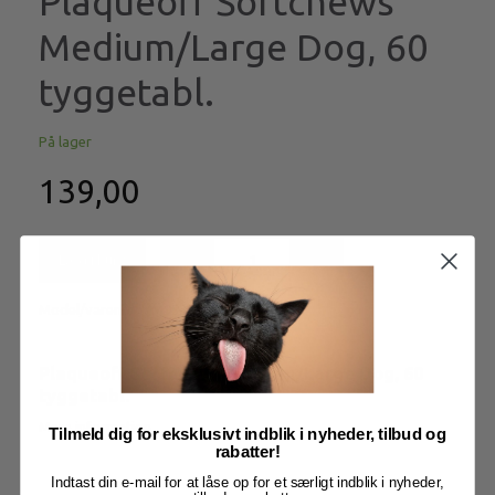
Plaqueoff Softchews
Medium/Large Dog, 60
tyggetabl.
På lager
139,00
Læg i kurv
Model/varenr.:
VM953037
Plaqueoff Softchews Medium/Large Dog, 60
tyggetabl.
Mere information
Tilmeld dig for eksklusivt indblik i nyheder, tilbud og
rabatter!
Indtast din e-mail for at låse op for et særligt indblik i nyheder,