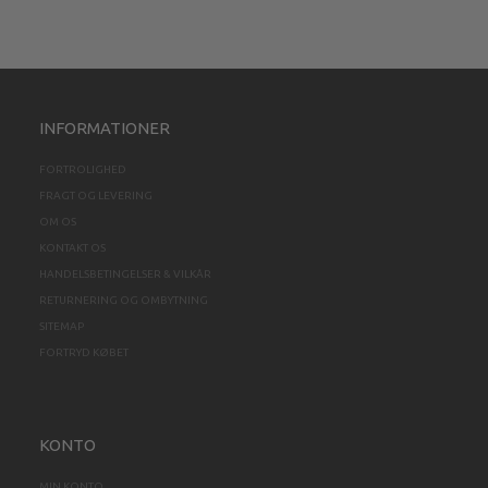
INFORMATIONER
FORTROLIGHED
FRAGT OG LEVERING
OM OS
KONTAKT OS
HANDELSBETINGELSER & VILKÅR
RETURNERING OG OMBYTNING
SITEMAP
FORTRYD KØBET
KONTO
MIN KONTO