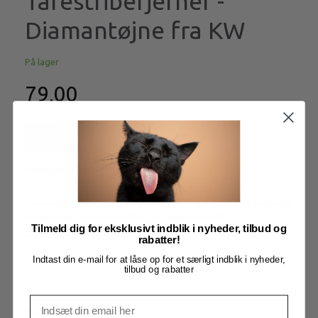
Tårestribefjerner -
Diamantøjne fra KW
På lager
79,00
Læg i kurv
Model/varenr.:
kw5536/820206
Tårestribefjerner, Diamantøjne fra KW er et rigtig godt middel til
at fjerne de brune tårestriber hos hunde og katte
Tilmeld dig for eksklusivt indblik i nyheder, tilbud og
Mere information
rabatter!
Indtast din e-mail for at låse op for et særligt indblik i nyheder,
tilbud og rabatter
BESKRIVELSE