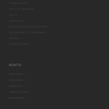
FORTROLIGHED
FRAGT OG LEVERING
OM OS
KONTAKT OS
HANDELSBETINGELSER & VILKÅR
RETURNERING OG OMBYTNING
SITEMAP
FORTRYD KØBET
KONTO
MIN KONTO
ADRESSEBOG
ØNSKELISTE
ORDREHISTORIK
NYHEDSBREV