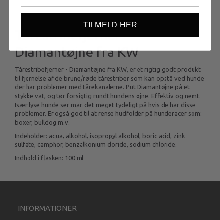
TILMELD HER
Tårestribefjerner -
Diamantøjne fra KW
Tårestribefjerner - Diamantøjne fra KW, er et rigtig godt produkt
til fjernelse af de brune/røde tårestriber som kan opstå ved hunde
der har problemer med tårekanalerne. Put Diamantøjne på et
stykke vat, og tør forsigtig rundt hundens øjne. Effektiv og nemt.
Især lyse hunde ser man det meget tydeligt på hvis de har disse
problemer. Er også god til at rense hudfolder på hunderacer som:
boxer, bulldog m.v.
Indeholder: aqua, alkohol, isopropyl alkohol, boric acid, zink
sulfate, camphor, benzalkonium cloride, sodium chloride.
Indhold i flasken: 100 ml
INFORMATIONER