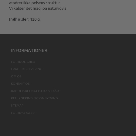
ændrer ikke pelsens struktur.
Vi kalder det magi på naturligvis
Indholder:
120 g.
INFORMATIONER
FORTROLIGHED
FRAGT OG LEVERING
OM OS
KONTAKT OS
HANDELSBETINGELSER & VILKÅR
RETURNERING OG OMBYTNING
SITEMAP
FORTRYD KØBET