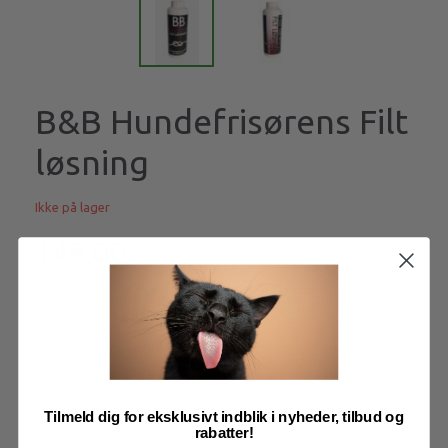
B&B Hundefrisørens Filt
løsning
Ikke på lager
149,00
Få besked når produktet kommer igen
Model/varenr.:
bb908205
B&B Hundefrisørens Filt løsning
Tilmeld dig for eksklusivt indblik i nyheder, tilbud og
Mere information
rabatter!