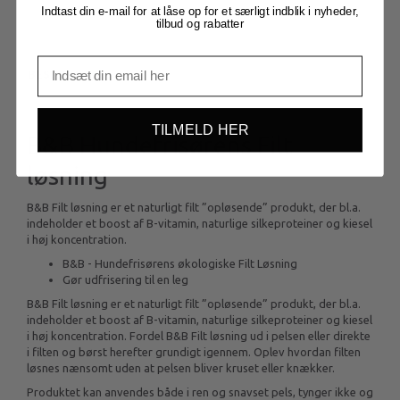
Indtast din e-mail for at låse op for et særligt indblik i nyheder,
tilbud og rabatter
BESKRIVELSE
TILMELD HER
B&B Hundefrisørens Filt
løsning
B&B Filt løsning er et naturligt filt ”opløsende” produkt, der bl.a.
indeholder et boost af B-vitamin, naturlige silkeproteiner og kiesel
i høj koncentration.
B&B - Hundefrisørens økologiske Filt Løsning
Gør udfrisering til en leg
B&B Filt løsning er et naturligt filt ”opløsende” produkt, der bl.a.
indeholder et boost af B-vitamin, naturlige silkeproteiner og kiesel
i høj koncentration. Fordel B&B Filt løsning ud i pelsen eller direkte
i filten og børst herefter grundigt igennem. Oplev hvordan filten
løsnes nænsomt uden at pelsen bliver kruset eller knækker.
Produktet kan anvendes både i ren og snavset pels, tynger ikke og