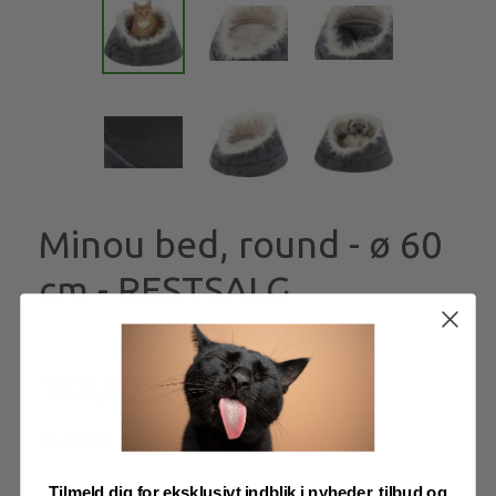
Minou bed, round - ø 60
cm - RESTSALG
På lager
188,30
269,00
Du sparer:
80,70
Tilmeld dig for eksklusivt indblik i nyheder, tilbud og
Læg i kurv