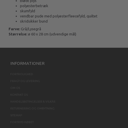
blødt plys
polyesterbetræk
skumfyld
vendbar pude med polyesterfleecefyld, quiltet
skridsikker bund
Farve:
Grå/Lysegrå
Størrelse:
ø 60 x 28 cm (udvendige mål)
INFORMATIONER
FORTROLIGHED
FRAGT OG LEVERING
OM OS
KONTAKT OS
HANDELSBETINGELSER & VILKÅR
RETURNERING OG OMBYTNING
SITEMAP
FORTRYD KØBET