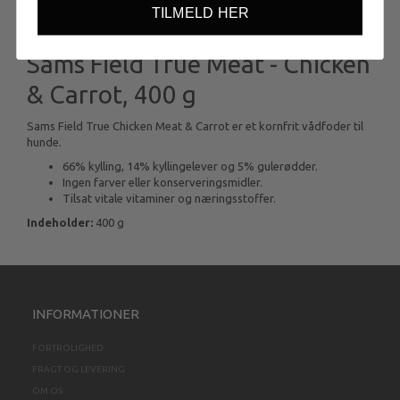
TILMELD HER
Sams Field True Meat - Chicken
& Carrot, 400 g
Sams Field True Chicken Meat & Carrot er et kornfrit vådfoder til
hunde.
66% kylling, 14% kyllingelever og 5% gulerødder.
Ingen farver eller konserveringsmidler.
Tilsat vitale vitaminer og næringsstoffer.
Indeholder:
400 g
INFORMATIONER
FORTROLIGHED
FRAGT OG LEVERING
OM OS