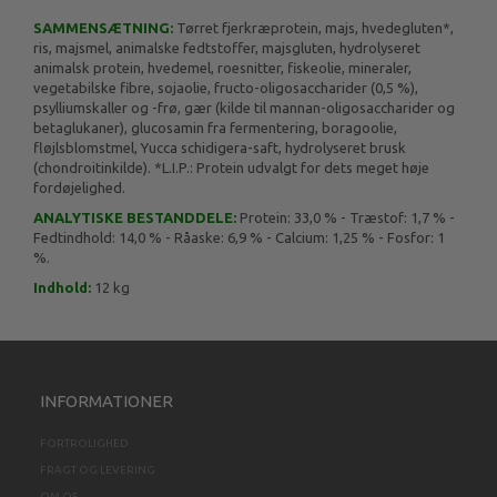
SAMMENSÆTNING:
Tørret fjerkræprotein, majs, hvedegluten*,
ris, majsmel, animalske fedtstoffer, majsgluten, hydrolyseret
animalsk protein, hvedemel, roesnitter, fiskeolie, mineraler,
vegetabilske fibre, sojaolie, fructo-oligosaccharider (0,5 %),
psylliumskaller og -frø, gær (kilde til mannan-oligosaccharider og
betaglukaner), glucosamin fra fermentering, boragoolie,
fløjlsblomstmel, Yucca schidigera-saft, hydrolyseret brusk
(chondroitinkilde). *L.I.P.: Protein udvalgt for dets meget høje
fordøjelighed.
ANALYTISKE BESTANDDELE:
Protein: 33,0 % - Træstof: 1,7 % -
Fedtindhold: 14,0 % - Råaske: 6,9 % - Calcium: 1,25 % - Fosfor: 1
%.
Indhold:
12 kg
INFORMATIONER
FORTROLIGHED
FRAGT OG LEVERING
OM OS