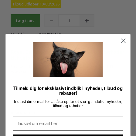
Tilbud udløber 10/08/2026
Læg i kurv
Model/varenr.:
RC24910120
Royal Canin Labrador Retriever Puppy tørfoder
til hvalp 12 kg
Fuldfoder til hvalpe af racen Labrador Retriever - Op til 15
måneder
Mere information
Tilmeld dig for eksklusivt indblik i nyheder, tilbud og
rabatter!
Indtast din e-mail for at låse op for et særligt indblik i nyheder,
tilbud og rabatter
BESKRIVELSE