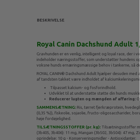
BESKRIVELSE
Royal Canin Dachshund Adult 1,
Gravhunden er en venlig, intelligent og loyal race, der i 
indeholder næringsstoffer, som understøtter hundens op
voksne hunds ernæringsmæssige behov i tankerne, så de
ROYAL CANIN® Dachshund Adult hjælper desuden med at r
af tandsten takket være indholdet af kalciumkeleringsmi
Tilpasset kalcium- og fosforindhold.
Udviklet til at understøtte støtte din hunds muskle
Reducerer lugten og mængden af afføring:
O
SAMMENSÆTNING:
Ris, tørret fjerkræprotein, hvedegl
(0,35 %)), fiskeolie, sojaolie, fructo-oligosaccharider, b
høje fordøjelighed.
TILSÆTNINGSSTOFFER
(pr. kg)
:
Tilsætningsstoffer me
(3b405, 3b406): 11 mg, Mangan (3b502, 3b504): 47 mg, Zin
oprindelse: 10 g - Konserveringsmidler - Antioxidanter.