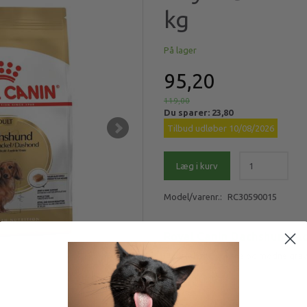
kg
På lager
95,20
119,00
Du sparer:
23,80
Tilbud udløber 10/08/2026
Læg i kurv
Model/varenr.:
RC30590015
Royal Canin Dachshund Adu
Fuldfoder til voksne og modne gra
Mere information