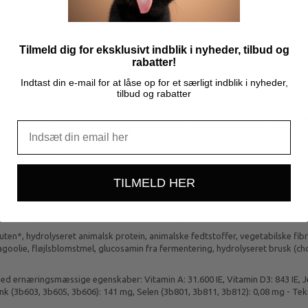
Tilmeld dig for eksklusivt indblik i nyheder, tilbud og
rabatter!
Indtast din e-mail for at låse op for et særligt indblik i nyheder,
5 kg
tilbud og rabatter
vid udstrækning er kendt som den ideelle familiehund. Da hver race har individu
timale behov. Velegnet til gravhunde over 10 måneder. ROYAL CANIN® Dachshu
n understøtter hundens trivsel.
educere lugten og mængden af din hunds afføring. Den unikke foderpille er
dler.
TILMELD HER
r.
mhyggeligt afbalancerede næringsstoffer kan hjælpe med at reducere mængd
uten*, hydrolyseret animalsk protein, animalske fedtstoffer, vegetabilske fibr
oragoolie, fløjlsblomstmel, glucosamin fra fermentering, hydrolyseret brusk (cho
d ernæringsmæssige egenskaber: Vitamin A: 31.600 IE, Vitamin D3: 843 IE, J
k (3b603, 3b605, 3b606): 141 mg, Selen (3b801, 3b811, 3b812): 0,08 mg - Tekn