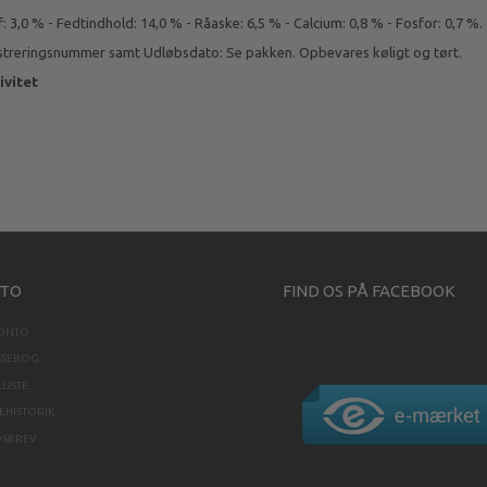
 3,0 % - Fedtindhold: 14,0 % - Råaske: 6,5 % - Calcium: 0,8 % - Fosfor: 0,7 %.
istreringsnummer samt Udløbsdato: Se pakken. Opbevares køligt og tørt.
ivitet
TO
FIND OS PÅ FACEBOOK
KONTO
SSEBOG
LISTE
HISTORIK
DSBREV