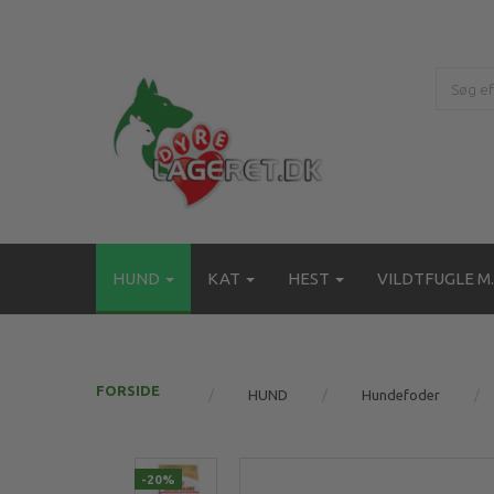
HUND
KAT
HEST
VILDTFUGLE M.
FORSIDE
HUND
Hundefoder
-20%