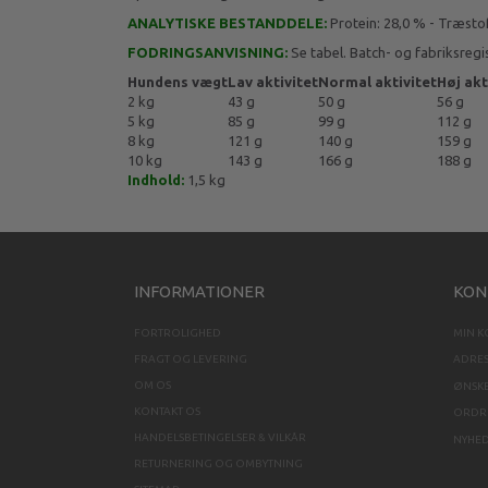
ANALYTISKE BESTANDDELE:
Protein: 28,0 % - Træstof:
FODRINGSANVISNING:
Se tabel. Batch- og fabriksreg
Hundens vægt
Lav
aktivitet
Normal
aktivitet
Høj
akt
2 kg
43 g
50 g
56 g
5 kg
85 g
99 g
112 g
8 kg
121 g
140 g
159 g
10 kg
143 g
166 g
188 g
Indhold:
1,5 kg
INFORMATIONER
KON
FORTROLIGHED
MIN 
FRAGT OG LEVERING
ADRE
OM OS
ØNSKE
KONTAKT OS
ORDRE
HANDELSBETINGELSER & VILKÅR
NYHE
RETURNERING OG OMBYTNING