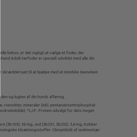
elle behov, er det vigtigt at vælge et foder, der
nd Adult-tørfoder er specielt udviklet med alle din
 skræddersyet til at hjælpe med at mindske dannelsen
en og lugten af din hunds afføring.
e, roesnitter, mineraler (inkl. pentanatriumtriphosphat
ndroitinkilde). *L.I.P.: Protein udvalgt for dets meget
ern (3b103): 36 mg, Jod (3b201, 3b202): 3,6 mg, Kobber
ologiske tilsætningsstoffer: Clinoptilolit af sedimentær