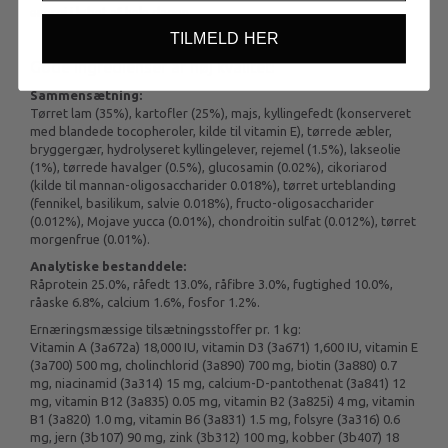
energi i løbet af hele dagen.
TILMELD HER
Gode ingredienser af høj kvalitet:
Sammensætning:
Tørret lam (35%), kartofler (25%), majs, kyllingefedt (konserveret
med blandede tocopheroler, kilde til vitamin E), tørrede æbler,
bryggergær, hydrolyseret kyllingelever, rejemel (1.5%), lakseolie
(1%), tørrede havalger (0.5%), glucosamin (0.02%), cikoriarod
(kilde til mannan-oligosaccharider 0.018%), tørret urteblanding
(fennikel, basilikum, salvie 0.018%), fructo-oligosaccharider
(0.012%), Mojave yucca (0.01%), chondroitin sulfat (0.012%), tørret
morgenfrue (0.01%).
Analytiske bestanddele:
Råprotein 25.0%, råfedt 13.0%, råfibre 3.0%, fugtighed 10.0%,
råaske 6.8%, calcium 1.6%, fosfor 1.2%.
Ernæringsmæssige tilsætningsstoffer pr. 1 kg:
Vitamin A (3a672a) 18,000 IU, vitamin D3 (3a671) 1,600 IU, vitamin E
(3a700) 500 mg, cholinchlorid (3a890) 700 mg, biotin (3a880) 0.7
mg, niacinamid (3a314) 15 mg, calcium-D-pantothenat (3a841) 12
mg, vitamin B12 (3a835) 0.05 mg, vitamin B2 (3a825i) 4 mg, vitamin
B1 (3a820) 1.0 mg, vitamin B6 (3a831) 1.5 mg, folsyre (3a316) 0.6
mg, jern (3b107) 90 mg, zink (3b312) 100 mg, kobber (3b407) 18