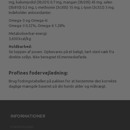
mg, kaliumjodid (3b201) 0.7 mg, mangan (3b505) 45 mg, selen
(3b810) 0.2 mg, L-methionin (3c305) 15 mg, L-lysin (3c322) 3 mg.
Indeholder antioxidanter.
Omega-3 og Omega-6:
Omega-3 0.22%, Omega-6 1.28%
Metaboliserbar energi:
3,630 kcal/kg
Holdbarhed:
Se toppen af posen. Opbevares på et køligt, tørt sted væk fra
direkte sollys. Ikke beregnet til menneskeføde.
Profines fodervejledning:
Brug fodringstabellen på pakken for at bestemme den korrekte
daglige mængde baseret på din hunds alder og målvægt.
INFORMATIONER
FORTROLIGHED