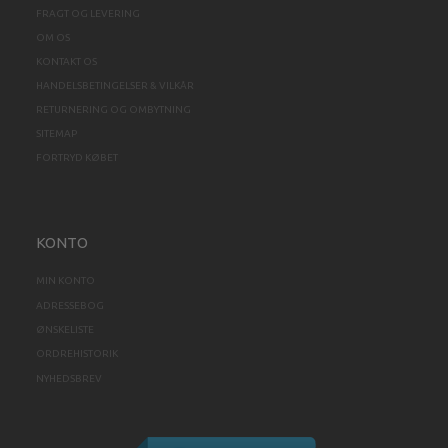
FRAGT OG LEVERING
OM OS
KONTAKT OS
HANDELSBETINGELSER & VILKÅR
RETURNERING OG OMBYTNING
SITEMAP
FORTRYD KØBET
KONTO
MIN KONTO
ADRESSEBOG
ØNSKELISTE
ORDREHISTORIK
NYHEDSBREV