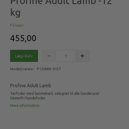
Profine Adult Lamb -12
kg
På lager
455,00
Læg i kurv
Model/varenr.:
P120005-0157
Profine Adult Lamb
Tørfoder med lammekød, velegnet til alle hunderacer
Glutenfri hundefoder.
Mere information