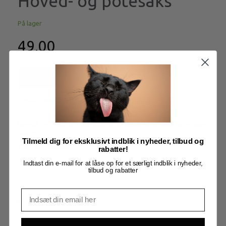
Hoved- og potesaks
På lager
49,00
Læg i kurv
Model/varenr.:
tx2360
Hoved- og potesaks, afrundet så arbejdet bliver lettere og mere
sikkert.
Tilmeld dig for eksklusivt indblik i nyheder, tilbud og
Mere information
rabatter!
Indtast din e-mail for at låse op for et særligt indblik i nyheder,
tilbud og rabatter
BESKRIVELSE