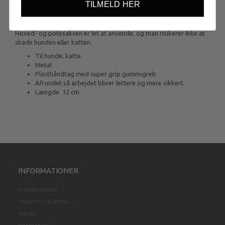
TILMELD HER
Hoved- og potesaks
Hoved- og potesaksen er let at anvende, og man risikerer ikke at
skade hunden eller katten.
Til hunde, katte.
Metal
Plasthåndtag med super grip gummigreb
Afrundet så arbejdet bliver lettere og mere sikkert
Længde 12 cm
INFORMATIONER
FORTROLIGHED
FRAGT OG LEVERING
OM OS