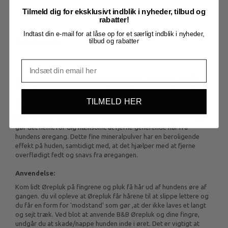
Tilmeld dig for eksklusivt indblik i nyheder, tilbud og
rabatter!
Indtast din e-mail for at låse op for et særligt indblik i nyheder,
tilbud og rabatter
BESKRIVELSE
B&B Mineralbaseret Ørepluk
pulver
TILMELD HER
B&B's Ørepluk pulver er et 100% naturligt mineralprodukt, som
gør det nemt for dig nænsomt at fjerne generende hår fra
hundens øregang. Dette fine mineralpulver har en beroligende
effekt på huden, samtidigt med, at det hjælper med at fjerne
overflødigt fedt og snavs fra øregangen.
Anvendelse:
Kom lidt Ørepluk på fingrene og pluk få hår ud af hundens øre af
gangen. du vil opleve at Ørepluk får hårene til at slippe lettere og
du får en form for 'modstand' som gør ,at der ikke laves et langt
og sejt træk. Ved blot at anvende B&B Ørepluk og dine fingre,
undgår du at skade/nappe hunden inde i øret. Det er vigtigt at