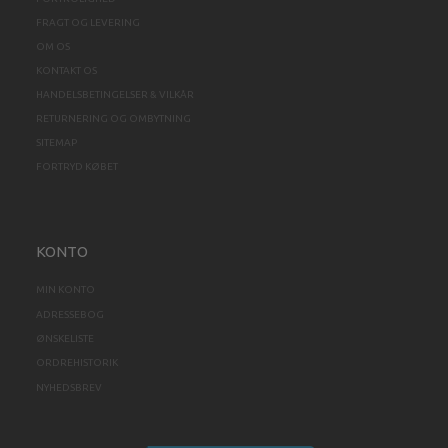
FRAGT OG LEVERING
OM OS
KONTAKT OS
HANDELSBETINGELSER & VILKÅR
RETURNERING OG OMBYTNING
SITEMAP
FORTRYD KØBET
KONTO
MIN KONTO
ADRESSEBOG
ØNSKELISTE
ORDREHISTORIK
NYHEDSBREV