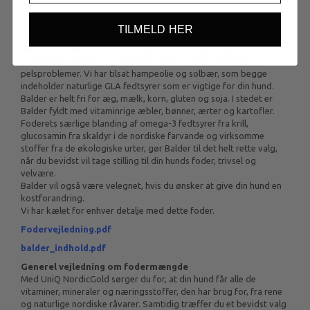
Mange hunde må desværre døje med pelsproblemer.
Balder fra UniQ NordicGold er primært udviklet til hunde med
TILMELD HER
pelsproblemer, men er samtidig et komplet fuldfoder velegnet til
alle voksne hunde. Fersk lammekød er den eneste animalske
proteinkilde i Balder og udelukker derfor de fleste kilder til
pelsproblemer. Vi har tilsat hampeolie og solbær, som begge
indeholder naturlige GLA fedtsyrer som er vigtige for din hund.
Balder er helt fri for æg, mælk, korn, gluten og soja. I stedet er
Balder fyldt med vitaminrige æbler, bønner, ærter og kartofler.
Foderets særlige blanding af omega-3 fedtsyrer fra krill,
glucosamin fra skaldyr i de nordiske farvande og virksomme
stoffer fra de økologiske urter, gør Balder til det helt rette valg,
når du bevidst vil tage stilling til din hunds foder, trivsel og
velvære.
Balder vil også være velegnet, hvis du ønsker at give din hund en
kostforandring.
Vi har kælet for enhver detalje med dette foder.
Fodervejledning.pdf
balder_indhold.pdf
Generel vejledning om fodermængde
Med UniQ NordicGold sørger du for, at din hund får alle de
vitaminer, mineraler og næringsstoffer, den har brug for, fra rene
og naturlige nordiske råvarer. Samtidig træffer du et bevidst valg