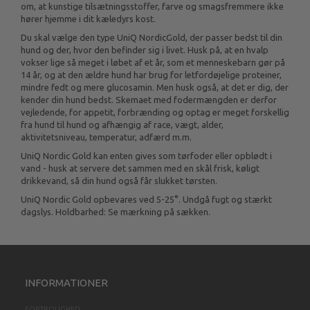
om, at kunstige tilsætningsstoffer, farve og smagsfremmere ikke
hører hjemme i dit kæledyrs kost.
Du skal vælge den type UniQ NordicGold, der passer bedst til din
hund og der, hvor den befinder sig i livet. Husk på, at en hvalp
vokser lige så meget i løbet af et år, som et menneskebarn gør på
14 år, og at den ældre hund har brug for letfordøjelige proteiner,
mindre fedt og mere glucosamin. Men husk også, at det er dig, der
kender din hund bedst. Skemaet med fodermængden er derfor
vejledende, for appetit, forbrænding og optag er meget forskellig
fra hund til hund og afhængig af race, vægt, alder,
aktivitetsniveau, temperatur, adfærd m.m.
UniQ Nordic Gold kan enten gives som tørfoder eller opblødt i
vand - husk at servere det sammen med en skål frisk, køligt
drikkevand, så din hund også får slukket tørsten.
UniQ Nordic Gold opbevares ved 5-25°. Undgå fugt og stærkt
dagslys. Holdbarhed: Se mærkning på sækken.
INFORMATIONER
FORTROLIGHED