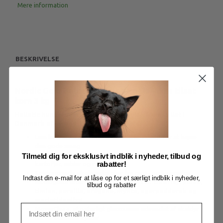
Mere information
BESKRIVELSE
Nordic Gold Balder - fokus på pels - ikke tilsat
korn 3 kg
Holistic hundefoder med fokus på pels - fremstillet i
Danmark af de bedste nordiske råvarer
Lam hvoraf en del er fersk, hvilket er vigtigt for at højne
den gode smag
Frugt og grønt fra danske marker:Solbær, bønner,
Tilmeld dig for eksklusivt indblik i nyheder, tilbud og
kartofler, æbler og roefibre
rabatter!
Koldpressede økologiske olier fra raps- og hampefrø
Indtast din e-mail for at låse op for et særligt indblik i nyheder,
Økologiske urter fra vores egne marker:
cikorie, røllike,
tilbud og rabatter
timian, persille, oregano, mynte, agerpadderok og
marietidselfrø
MoverFlex+, et naturligt glucosamin udvundet af skaldyr
fra de nordiske kyster