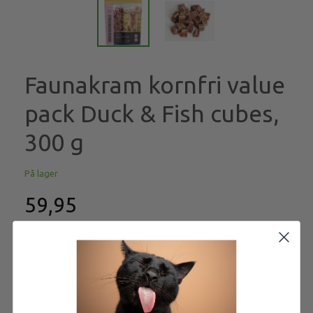
Faunakram kornfri value
pack Duck & Fish cubes,
300 g
På lager
59,95
Læg i kurv
Model/varenr.:
fk10808