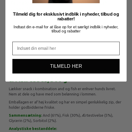
Faunakram kornfri value pack Duck & Fish
cubes, 300 g
Tilmeld dig for eksklusivt indblik i nyheder, tilbud og
Mere information
rabatter!
Indtast din e-mail for at låse op for et særligt indblik i nyheder,
tilbud og rabatter
BESKRIVELSE
TILMELD HER
Faunakram kornfri value pack Duck
& Fish cubes, 300 g
Lækker snack i kombination and og fish er enhver hunds livret.
Nem at dele og have med som belønning i lommen.
Emballagen er af høj kvalitet og har en simpel genlukkelig zip, der
holder godbidderne friske.
Sammensætning:
And (61%), Fisk (30%), Ærtestivelse (5%),
Glycerin (2%), Sorbitol (2%).
Analystiske bestanddele
: