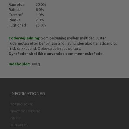
Råprotein
30,0%
Råfedt
8,0%
Træstof
1,0%
Råaske
2,0%
Fugtighed
25,0%
Fodervejledning:
Som belønning mellem måltider. Juster
foderindtag efter behov. Sørg for, at hunden altid har adgang til
frisk drikkevand. Opbevares køligt og tørt.
Dyrefoder skal ikke anvendes som menneskeføde.
Indeholder:
300 g
INFORMATIONER
FORTROLIGHED
FRAGT OG LEVERING
OM OS
KONTAKT OS