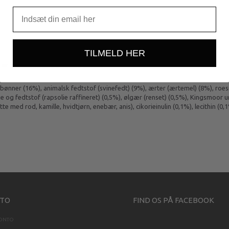
TILMELD HER
 er til mellemstore og store hunde.
ønner (16%), animalsk fedtstof (svinefedt) (9%), ærter (ærtemel) (8%), roesnit
e og fedtstof (rapsolie raffineret) (0,5%), ølgær (renset) (0,5%), Kingsmoor 
med rod, kamille, hvidtjørn, enebær, anis), cikorieinulin (0,1%), lecithin (0,
TO
FIND OS PÅ FACEBOOK
KONTO