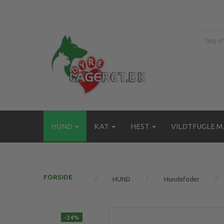
HUND
KAT
HEST
VILDTFUGLE M.
FORSIDE
HUND
Hundefoder
-24%