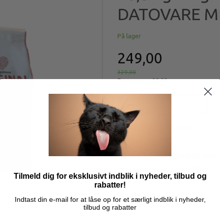
DATOVARE MH
På lager
249,00
329,00
Du sparer:
80,00
Læg i kurv
Model/varenr.:
king1005
BEMÆRK: DATOVARE MHT 
10,5 kg Kingsmoor Original Fisk
Tilmeld dig for eksklusivt indblik i nyheder, tilbud og
rabatter!
Mere information
Indtast din e-mail for at låse op for et særligt indblik i nyheder,
tilbud og rabatter