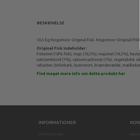
BESKRIVELSE
10,5 kg Kingsmoor Original Fisk. Kingsmoor Original FISK
Original Fisk indeholder:
Fiskemel (18% fisk), majs (16,5%), majsmel (16,5%), hesteb
natriumklorid (1%), calciumcarbonat (1%), vegetabilsk oli
rabarber, birkebark, lucerneurt, brændenælde, mælkebøtte 
Find meget mere info om dette produkt her
INFORMATIONER
KON
FORTROLIGHED
MIN 