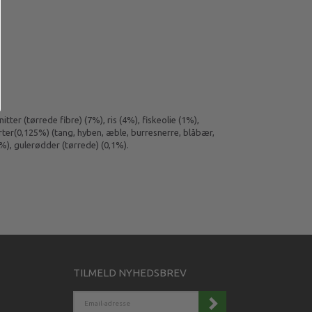
ter (tørrede fibre) (7%), ris (4%), fiskeolie (1%),
urter(0,125%) (tang, hyben, æble, burresnerre, blåbær,
1%), gulerødder (tørrede) (0,1%).
TILMELD NYHEDSBREV
EMAIL-
ADRESSE