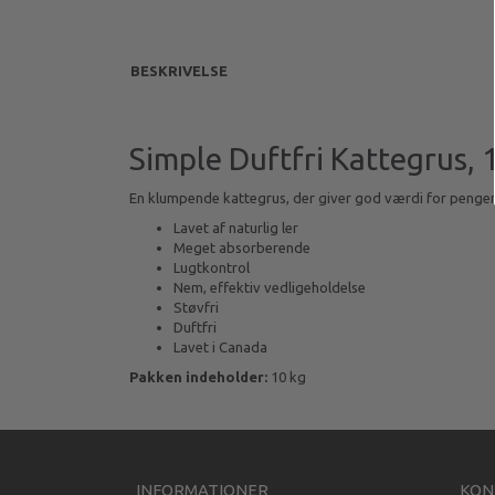
BESKRIVELSE
Simple Duftfri Kattegrus, 
En klumpende kattegrus, der giver god værdi for penge
Lavet af naturlig ler
Meget absorberende
Lugtkontrol
Nem, effektiv vedligeholdelse
Støvfri
Duftfri
Lavet i Canada
Pakken indeholder:
10 kg
INFORMATIONER
KON