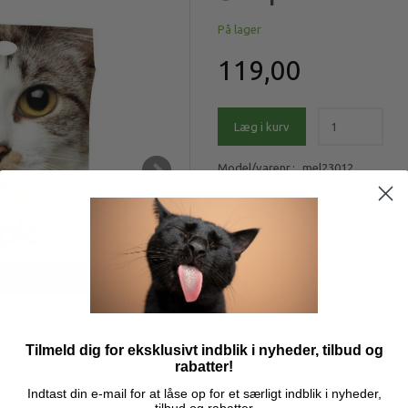
På lager
119,00
Læg i kurv
Model/varenr.:
mel23012
Simple Duftfri Kattegrus, 10 kg
Mere information
Tilmeld dig for eksklusivt indblik i nyheder, tilbud og
rabatter!
Indtast din e-mail for at låse op for et særligt indblik i nyheder,
tilbud og rabatter