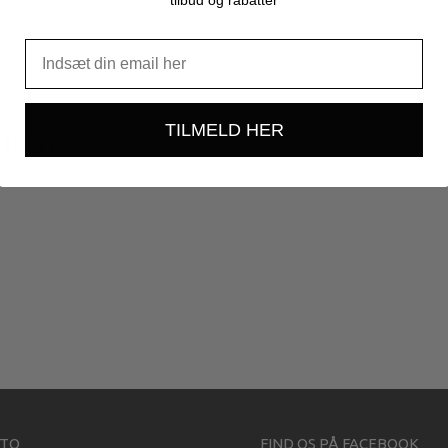
TILMELD HER
10 kg
ne:
TO
FIND OS PÅ FACEBOOK