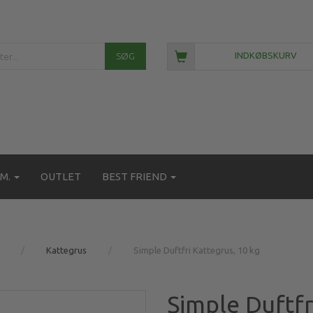
SØG
INDKØBSKURV
M.
OUTLET
BEST FRIEND
Kattegrus
Simple Duftfri Kattegrus, 10 kg
Simple Duftfr