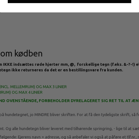
som kødben
KKE indsættes røde hjerter mm, @, forskellige tegn (f.eks. &-?-!) el
detegn ikke returneres da det er en bestillingsvare fra kunden.
INCL. MELLEMRUM) OG MAX 3 LINIER
RUM) OG MAX 4 LINIER
 END OVENSTÅENDE, FORBEHOLDER DYRELAGERET SIG RET TIL AT Æ
ndetegnet, jo MINDRE bliver skriften. For at få den tydeligste skrift, så for
. Og alle hundetegn bliver leveret med tilhørende springring, - lige til at s
følgende: Ejerens navn + adresse, og så anbefaler vi også at påføre et tlf.nr., 