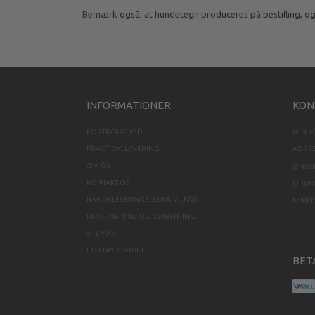
Bemærk også, at hundetegn produceres på bestilling, og 
INFORMATIONER
KON
FORTROLIGHED
MIN 
FRAGT OG LEVERING
ADRE
OM OS
ØNSKE
KONTAKT OS
ORDRE
HANDELSBETINGELSER & VILKÅR
NYHE
RETURNERING OG OMBYTNING
SITEMAP
FORTRYD KØBET
BET