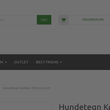
SØG
INDKØBSKURV
M.
OUTLET
BEST FRIEND
Hundetegn Kødben 39 mm, krom
Hundetegn K