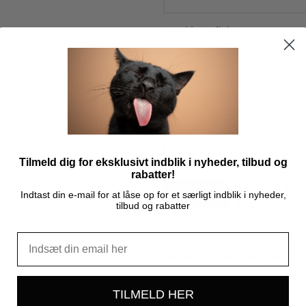
Bagside - 2. linie
Bagside - 3. linie
Bagside - 4. linie
Tilmeld dig for eksklusivt indblik i nyheder, tilbud og
rabatter!
Læg i kurv
Indtast din e-mail for at låse op for et særligt indblik i nyheder,
tilbud og rabatter
Model/varenr.:
k275734
Hundetegn, krom 39 mm, som kød
Max 18 tegn pr. linie og ma
TILMELD HER
Mere information