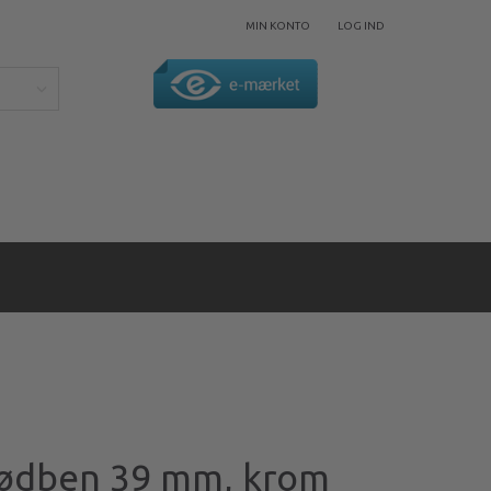
MIN KONTO
LOG IND
ødben 39 mm, krom