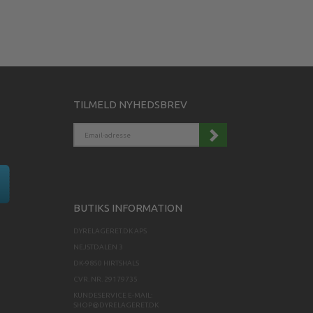
TILMELD NYHEDSBREV
EMAIL-
ADRESSE
BUTIKS INFORMATION
DYRELAGERET.DK APS
NEJSTDALEN 3
DK-9850 HIRTSHALS
CVR. NR. 29179735
KUNDESERVICE E-MAIL:
SHOP@DYRELAGERET.DK