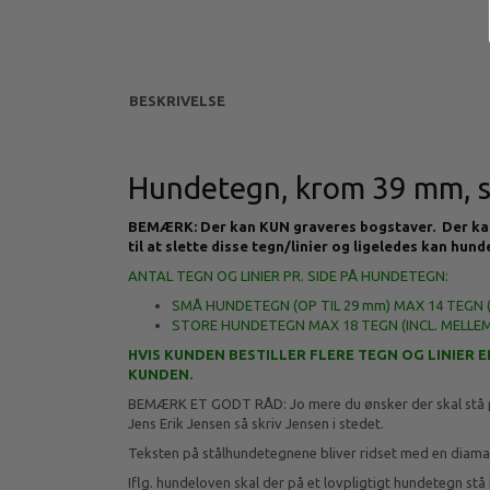
BESKRIVELSE
Hundetegn, krom 39 mm, 
BEMÆRK: Der kan KUN graveres bogstaver. Der kan I
til at slette disse tegn/linier og ligeledes kan hun
ANTAL TEGN OG LINIER PR. SIDE PÅ HUNDETEGN:
SMÅ HUNDETEGN (OP TIL 29 mm) MAX 14 TEGN (
STORE HUNDETEGN MAX 18 TEGN (INCL. MELLEM
HVIS KUNDEN BESTILLER FLERE TEGN OG LINIER
KUNDEN.
BEMÆRK ET GODT RÅD: Jo mere du ønsker der skal stå på hu
Jens Erik Jensen så skriv Jensen i stedet.
Teksten på stålhundetegnene bliver ridset med en diamant
Iflg. hundeloven skal der på et lovpligtigt hundetegn stå 