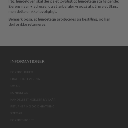
Iflg. hundeloven skal der på et lovpligtigt hundetegn stå følgende:
Ejerens navn + adresse, og så anbefaler vi også at påføre et tlf.nr.,
men dette er ikke lovpligtigt.
Bemærk også, at hundetegn produceres på bestilling, og kan
derfor ikke returneres.
INFORMATIONER
FORTROLIGHED
FRAGT OG LEVERING
OM OS
KONTAKT OS
HANDELSBETINGELSER & VILKÅR
RETURNERING OG OMBYTNING
SITEMAP
FORTRYD KØBET