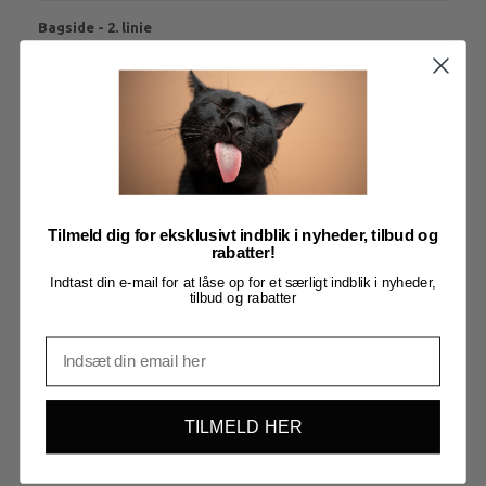
Bagside - 2. linie
Bagside - 3. linie
Få besked når produktet kommer igen
Tilmeld dig for eksklusivt indblik i nyheder, tilbud og
Model/varenr.:
h02031
rabatter!
Indtast din e-mail for at låse op for et særligt indblik i nyheder,
Hundetegn, pink alu. 29 mm, som kødben
tilbud og rabatter
Max 12 tegn pr. linie og max 3 linier
Mere information
TILMELD HER
BESKRIVELSE