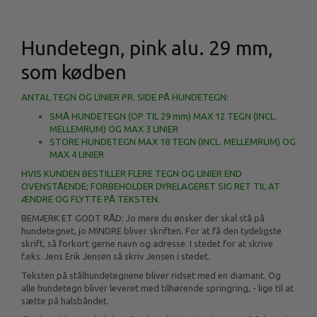
Hundetegn, pink alu. 29 mm,
som kødben
ANTAL TEGN OG LINIER PR. SIDE PÅ HUNDETEGN:
SMÅ HUNDETEGN (OP TIL 29 mm) MAX 12 TEGN (INCL.
MELLEMRUM) OG MAX 3 LINIER
STORE HUNDETEGN MAX 18 TEGN (INCL. MELLEMRUM) OG
MAX 4 LINIER
HVIS KUNDEN BESTILLER FLERE TEGN OG LINIER END
OVENSTÅENDE; FORBEHOLDER DYRELAGERET SIG RET TIL AT
ÆNDRE OG FLYTTE PÅ TEKSTEN.
BEMÆRK ET GODT RÅD: Jo mere du ønsker der skal stå på
hundetegnet, jo MINDRE bliver skriften. For at få den tydeligste
skrift, så forkort gerne navn og adresse. I stedet for at skrive
f.eks. Jens Erik Jensen så skriv Jensen i stedet.
Teksten på stålhundetegnene bliver ridset med en diamant. Og
alle hundetegn bliver leveret med tilhørende springring, - lige til at
sætte på halsbåndet.